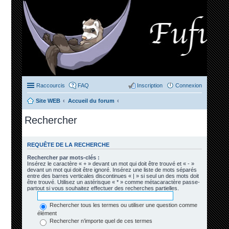
Raccourcis
FAQ
Inscription
Connexion
Site WEB
Accueil du forum
Rechercher
REQUÊTE DE LA RECHERCHE
Rechercher par mots-clés :
Insérez le caractère « + » devant un mot qui doit être trouvé et « - »
devant un mot qui doit être ignoré. Insérez une liste de mots séparés
entre des barres verticales discontinues « | » si seul un des mots doit
être trouvé. Utilisez un astérisque « * » comme métacaractère passe-
partout si vous souhaitez effectuer des recherches partielles.
Rechercher tous les termes ou utiliser une question comme
élément
Rechercher n’importe quel de ces termes