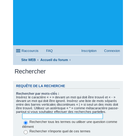
Raccourcis
FAQ
Inscription
Connexion
Site WEB
Accueil du forum
Rechercher
REQUÊTE DE LA RECHERCHE
Rechercher par mots-clés :
Insérez le caractère « + » devant un mot qui doit être trouvé et « - »
devant un mot qui doit être ignoré. Insérez une liste de mots séparés
entre des barres verticales discontinues « | » si seul un des mots doit
être trouvé. Utilisez un astérisque « * » comme métacaractère passe-
partout si vous souhaitez effectuer des recherches partielles.
Rechercher tous les termes ou utiliser une question comme
élément
Rechercher n’importe quel de ces termes