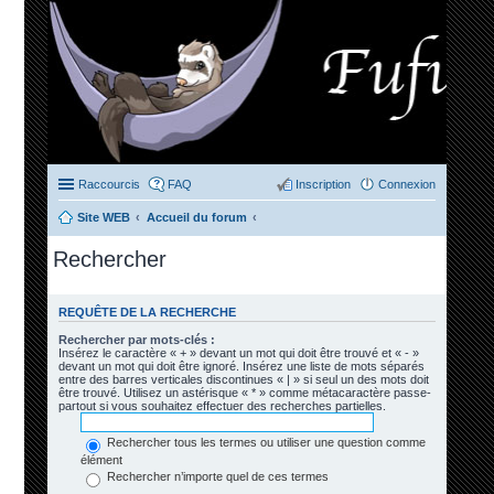
Raccourcis
FAQ
Inscription
Connexion
Site WEB
Accueil du forum
Rechercher
REQUÊTE DE LA RECHERCHE
Rechercher par mots-clés :
Insérez le caractère « + » devant un mot qui doit être trouvé et « - »
devant un mot qui doit être ignoré. Insérez une liste de mots séparés
entre des barres verticales discontinues « | » si seul un des mots doit
être trouvé. Utilisez un astérisque « * » comme métacaractère passe-
partout si vous souhaitez effectuer des recherches partielles.
Rechercher tous les termes ou utiliser une question comme
élément
Rechercher n’importe quel de ces termes