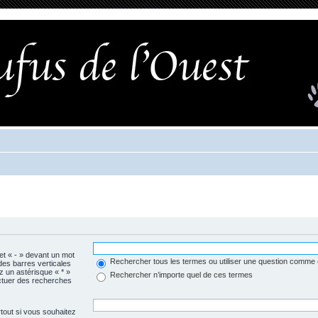
 et « - » devant un mot
Rechercher tous les termes ou utiliser une question comme
 des barres verticales
ez un astérisque « * »
Rechercher n’importe quel de ces termes
ctuer des recherches
tout si vous souhaitez