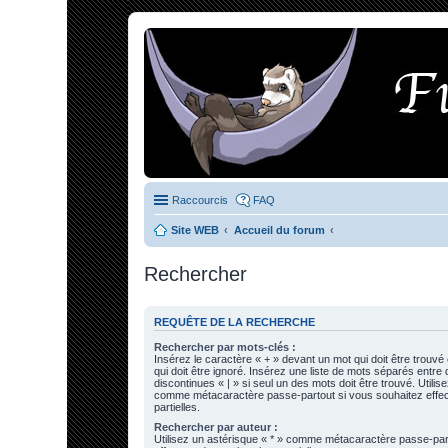
Raccourcis
FAQ
Site WEB
Accueil du forum
Rechercher
REQUÊTE DE LA RECHERCHE
Rechercher par mots-clés :
Insérez le caractère « + » devant un mot qui doit être trouvé
qui doit être ignoré. Insérez une liste de mots séparés entre
discontinues « | » si seul un des mots doit être trouvé. Utilis
comme métacaractère passe-partout si vous souhaitez effe
partielles.
Rechercher par auteur :
Utilisez un astérisque « * » comme métacaractère passe-par