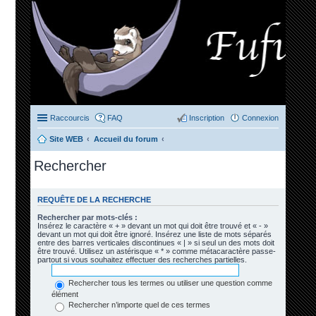
Raccourcis
FAQ
Inscription
Connexion
Site WEB
Accueil du forum
Rechercher
REQUÊTE DE LA RECHERCHE
Rechercher par mots-clés :
Insérez le caractère « + » devant un mot qui doit être trouvé et « - »
devant un mot qui doit être ignoré. Insérez une liste de mots séparés
entre des barres verticales discontinues « | » si seul un des mots doit
être trouvé. Utilisez un astérisque « * » comme métacaractère passe-
partout si vous souhaitez effectuer des recherches partielles.
Rechercher tous les termes ou utiliser une question comme
élément
Rechercher n’importe quel de ces termes