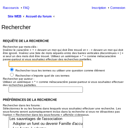
Raccourcis
FAQ
Inscription
Connexion
Site WEB
Accueil du forum
Rechercher
REQUÊTE DE LA RECHERCHE
Rechercher par mots-clés :
Insérez le caractère « + » devant un mot qui doit être trouvé et « - » devant un mot qui doit
être ignoré. Insérez une liste de mots séparés entre des barres verticales discontinues « | »
si seul un des mots doit être trouvé. Utilisez un astérisque « * » comme métacaractère
passe-partout si vous souhaitez effectuer des recherches partielles.
Rechercher tous les termes ou utiliser une question comme élément
Rechercher n’importe quel de ces termes
Rechercher par auteur :
Utilisez un astérisque « * » comme métacaractère passe-partout si vous souhaitez effectuer
des recherches partielles.
PRÉFÉRENCES DE LA RECHERCHE
Rechercher dans les forums :
Sélectionnez le ou les forums dans lesquels vous souhaitez effectuer une recherche. Les
sous-forums seront automatiquement inclus dans la recherche si vous ne désactivez pas
l’option « Rechercher dans les sous-forums » affichée ci-dessous.