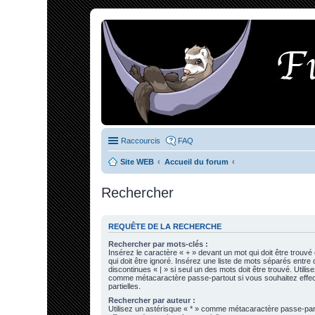
Raccourcis
FAQ
Site WEB
Accueil du forum
Rechercher
REQUÊTE DE LA RECHERCHE
Rechercher par mots-clés :
Insérez le caractère « + » devant un mot qui doit être trouvé
qui doit être ignoré. Insérez une liste de mots séparés entre
discontinues « | » si seul un des mots doit être trouvé. Utilis
comme métacaractère passe-partout si vous souhaitez effe
partielles.
Rechercher par auteur :
Utilisez un astérisque « * » comme métacaractère passe-par