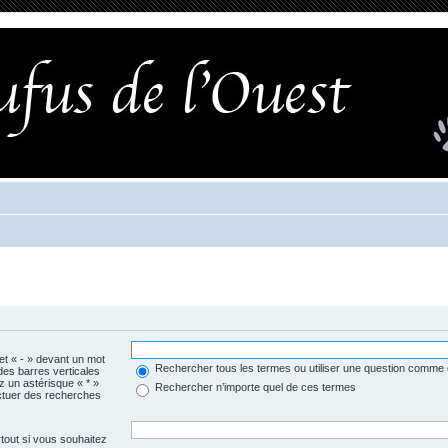
 et « - » devant un mot
Rechercher tous les termes ou utiliser une question comme
 des barres verticales
ez un astérisque « * »
Rechercher n’importe quel de ces termes
ctuer des recherches
tout si vous souhaitez