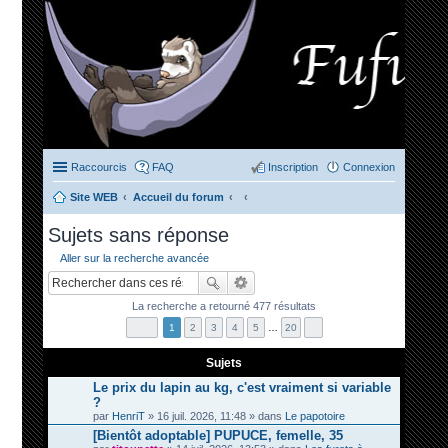
Raccourcis
FAQ
Inscription
Connexion
Site WEB
Accueil du forum
ec
Sujets sans réponse
her
Aller sur la recherche avancée
ch
er
La recherche a retourné 477 résultats
1
2
3
4
5
…
20
Sujets
Le prix du lapin au kg, c'est vraiment si variable
?
par
HenriT
» 16 juil. 2026, 11:48 » dans
Le papotoire
[Bientôt adoptable] PUPUCE, femelle, 35