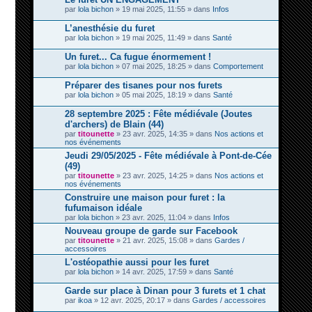
par
lola bichon
» 19 mai 2025, 11:55 » dans
Infos
L’anesthésie du furet
par
lola bichon
» 19 mai 2025, 11:49 » dans
Santé
Un furet... Ca fugue énormement !
par
lola bichon
» 07 mai 2025, 18:25 » dans
Comportement
Préparer des tisanes pour nos furets
par
lola bichon
» 05 mai 2025, 18:19 » dans
Santé
28 septembre 2025 : Fête médiévale (Joutes
d'archers) de Blain (44)
par
titounette
» 23 avr. 2025, 14:35 » dans
Nos actions et
nos événements
Jeudi 29/05/2025 - Fête médiévale à Pont-de-Cée
(49)
par
titounette
» 23 avr. 2025, 14:25 » dans
Nos actions et
nos événements
Construire une maison pour furet : la
fufumaison idéale
par
lola bichon
» 23 avr. 2025, 11:04 » dans
Infos
Nouveau groupe de garde sur Facebook
par
titounette
» 21 avr. 2025, 15:08 » dans
Gardes /
accessoires
L'ostéopathie aussi pour les furet
par
lola bichon
» 14 avr. 2025, 17:59 » dans
Santé
Garde sur place à Dinan pour 3 furets et 1 chat
par
ikoa
» 12 avr. 2025, 20:17 » dans
Gardes / accessoires