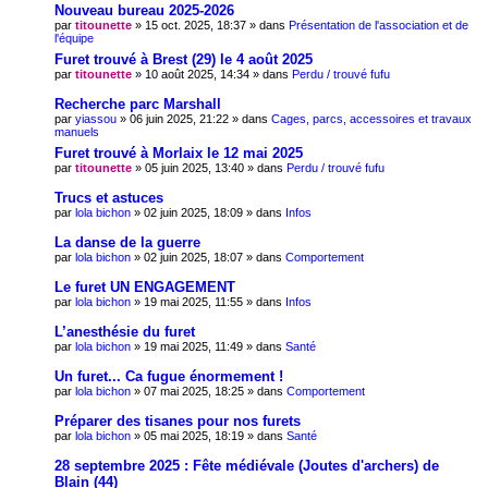
Nouveau bureau 2025-2026
par
titounette
» 15 oct. 2025, 18:37 » dans
Présentation de l'association et de
l'équipe
Furet trouvé à Brest (29) le 4 août 2025
par
titounette
» 10 août 2025, 14:34 » dans
Perdu / trouvé fufu
Recherche parc Marshall
par
yiassou
» 06 juin 2025, 21:22 » dans
Cages, parcs, accessoires et travaux
manuels
Furet trouvé à Morlaix le 12 mai 2025
par
titounette
» 05 juin 2025, 13:40 » dans
Perdu / trouvé fufu
Trucs et astuces
par
lola bichon
» 02 juin 2025, 18:09 » dans
Infos
La danse de la guerre
par
lola bichon
» 02 juin 2025, 18:07 » dans
Comportement
Le furet UN ENGAGEMENT
par
lola bichon
» 19 mai 2025, 11:55 » dans
Infos
L’anesthésie du furet
par
lola bichon
» 19 mai 2025, 11:49 » dans
Santé
Un furet... Ca fugue énormement !
par
lola bichon
» 07 mai 2025, 18:25 » dans
Comportement
Préparer des tisanes pour nos furets
par
lola bichon
» 05 mai 2025, 18:19 » dans
Santé
28 septembre 2025 : Fête médiévale (Joutes d'archers) de
Blain (44)