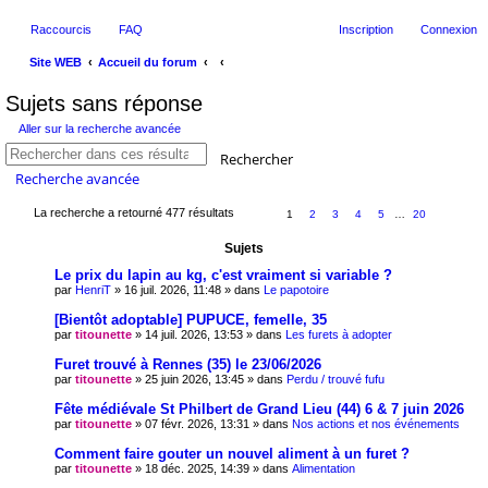
Raccourcis
FAQ
Inscription
Connexion
Site WEB
Accueil du forum
ec
Sujets sans réponse
her
Aller sur la recherche avancée
ch
Rechercher
er
Recherche avancée
La recherche a retourné 477 résultats
1
2
3
4
5
…
20
Sujets
Le prix du lapin au kg, c'est vraiment si variable ?
par
HenriT
» 16 juil. 2026, 11:48 » dans
Le papotoire
[Bientôt adoptable] PUPUCE, femelle, 35
par
titounette
» 14 juil. 2026, 13:53 » dans
Les furets à adopter
Furet trouvé à Rennes (35) le 23/06/2026
par
titounette
» 25 juin 2026, 13:45 » dans
Perdu / trouvé fufu
Fête médiévale St Philbert de Grand Lieu (44) 6 & 7 juin 2026
par
titounette
» 07 févr. 2026, 13:31 » dans
Nos actions et nos événements
Comment faire gouter un nouvel aliment à un furet ?
par
titounette
» 18 déc. 2025, 14:39 » dans
Alimentation