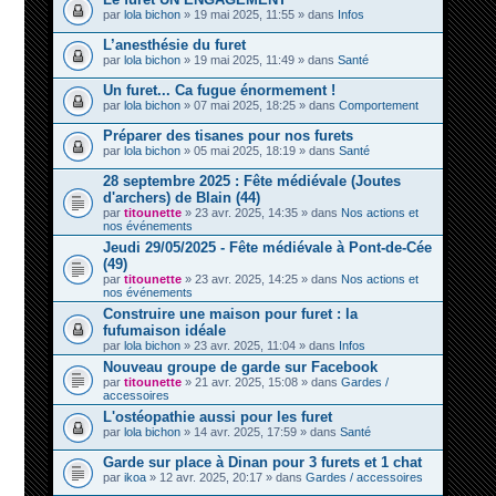
par
lola bichon
» 19 mai 2025, 11:55 » dans
Infos
L’anesthésie du furet
par
lola bichon
» 19 mai 2025, 11:49 » dans
Santé
Un furet... Ca fugue énormement !
par
lola bichon
» 07 mai 2025, 18:25 » dans
Comportement
Préparer des tisanes pour nos furets
par
lola bichon
» 05 mai 2025, 18:19 » dans
Santé
28 septembre 2025 : Fête médiévale (Joutes
d'archers) de Blain (44)
par
titounette
» 23 avr. 2025, 14:35 » dans
Nos actions et
nos événements
Jeudi 29/05/2025 - Fête médiévale à Pont-de-Cée
(49)
par
titounette
» 23 avr. 2025, 14:25 » dans
Nos actions et
nos événements
Construire une maison pour furet : la
fufumaison idéale
par
lola bichon
» 23 avr. 2025, 11:04 » dans
Infos
Nouveau groupe de garde sur Facebook
par
titounette
» 21 avr. 2025, 15:08 » dans
Gardes /
accessoires
L'ostéopathie aussi pour les furet
par
lola bichon
» 14 avr. 2025, 17:59 » dans
Santé
Garde sur place à Dinan pour 3 furets et 1 chat
par
ikoa
» 12 avr. 2025, 20:17 » dans
Gardes / accessoires