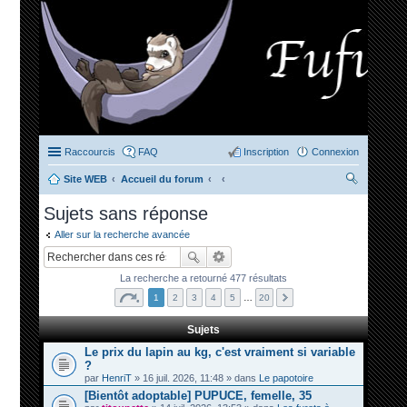
Raccourcis
FAQ
Inscription
Connexion
Site WEB
Accueil du forum
ec
Sujets sans réponse
her
Aller sur la recherche avancée
ch
er
La recherche a retourné 477 résultats
1
2
3
4
5
…
20
Sujets
Le prix du lapin au kg, c'est vraiment si variable
?
par
HenriT
» 16 juil. 2026, 11:48 » dans
Le papotoire
[Bientôt adoptable] PUPUCE, femelle, 35