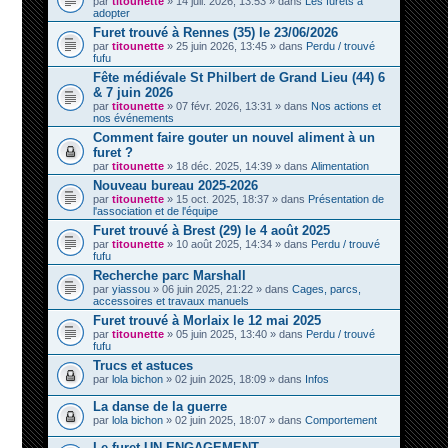
par
titounette
» 14 juil. 2026, 13:53 » dans
Les furets à
adopter
Furet trouvé à Rennes (35) le 23/06/2026
par
titounette
» 25 juin 2026, 13:45 » dans
Perdu / trouvé
fufu
Fête médiévale St Philbert de Grand Lieu (44) 6
& 7 juin 2026
par
titounette
» 07 févr. 2026, 13:31 » dans
Nos actions et
nos événements
Comment faire gouter un nouvel aliment à un
furet ?
par
titounette
» 18 déc. 2025, 14:39 » dans
Alimentation
Nouveau bureau 2025-2026
par
titounette
» 15 oct. 2025, 18:37 » dans
Présentation de
l'association et de l'équipe
Furet trouvé à Brest (29) le 4 août 2025
par
titounette
» 10 août 2025, 14:34 » dans
Perdu / trouvé
fufu
Recherche parc Marshall
par
yiassou
» 06 juin 2025, 21:22 » dans
Cages, parcs,
accessoires et travaux manuels
Furet trouvé à Morlaix le 12 mai 2025
par
titounette
» 05 juin 2025, 13:40 » dans
Perdu / trouvé
fufu
Trucs et astuces
par
lola bichon
» 02 juin 2025, 18:09 » dans
Infos
La danse de la guerre
par
lola bichon
» 02 juin 2025, 18:07 » dans
Comportement
Le furet UN ENGAGEMENT