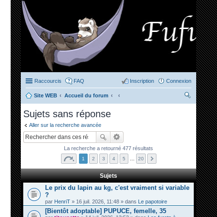
Raccourcis
FAQ
Inscription
Connexion
Site WEB
Accueil du forum
ec
Sujets sans réponse
her
Aller sur la recherche avancée
ch
er
La recherche a retourné 477 résultats
1
2
3
4
5
…
20
Sujets
Le prix du lapin au kg, c'est vraiment si variable
?
par
HenriT
» 16 juil. 2026, 11:48 » dans
Le papotoire
[Bientôt adoptable] PUPUCE, femelle, 35