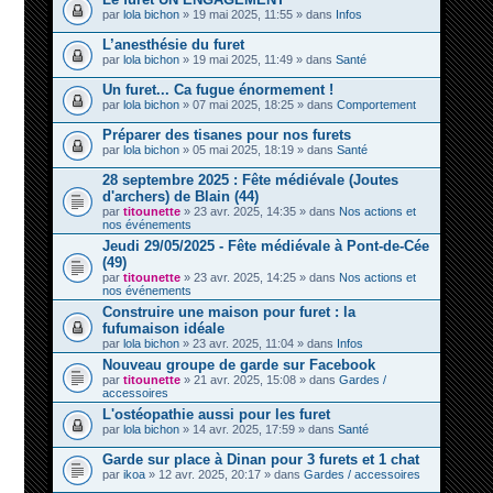
par
lola bichon
» 19 mai 2025, 11:55 » dans
Infos
L’anesthésie du furet
par
lola bichon
» 19 mai 2025, 11:49 » dans
Santé
Un furet... Ca fugue énormement !
par
lola bichon
» 07 mai 2025, 18:25 » dans
Comportement
Préparer des tisanes pour nos furets
par
lola bichon
» 05 mai 2025, 18:19 » dans
Santé
28 septembre 2025 : Fête médiévale (Joutes
d'archers) de Blain (44)
par
titounette
» 23 avr. 2025, 14:35 » dans
Nos actions et
nos événements
Jeudi 29/05/2025 - Fête médiévale à Pont-de-Cée
(49)
par
titounette
» 23 avr. 2025, 14:25 » dans
Nos actions et
nos événements
Construire une maison pour furet : la
fufumaison idéale
par
lola bichon
» 23 avr. 2025, 11:04 » dans
Infos
Nouveau groupe de garde sur Facebook
par
titounette
» 21 avr. 2025, 15:08 » dans
Gardes /
accessoires
L'ostéopathie aussi pour les furet
par
lola bichon
» 14 avr. 2025, 17:59 » dans
Santé
Garde sur place à Dinan pour 3 furets et 1 chat
par
ikoa
» 12 avr. 2025, 20:17 » dans
Gardes / accessoires