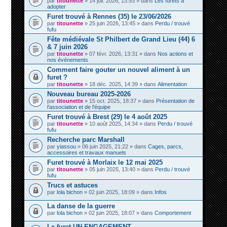
par
titounette
» 14 juil. 2026, 13:53 » dans
Les furets à
adopter
Furet trouvé à Rennes (35) le 23/06/2026
par
titounette
» 25 juin 2026, 13:45 » dans
Perdu / trouvé
fufu
Fête médiévale St Philbert de Grand Lieu (44) 6
& 7 juin 2026
par
titounette
» 07 févr. 2026, 13:31 » dans
Nos actions et
nos événements
Comment faire gouter un nouvel aliment à un
furet ?
par
titounette
» 18 déc. 2025, 14:39 » dans
Alimentation
Nouveau bureau 2025-2026
par
titounette
» 15 oct. 2025, 18:37 » dans
Présentation de
l'association et de l'équipe
Furet trouvé à Brest (29) le 4 août 2025
par
titounette
» 10 août 2025, 14:34 » dans
Perdu / trouvé
fufu
Recherche parc Marshall
par
yiassou
» 06 juin 2025, 21:22 » dans
Cages, parcs,
accessoires et travaux manuels
Furet trouvé à Morlaix le 12 mai 2025
par
titounette
» 05 juin 2025, 13:40 » dans
Perdu / trouvé
fufu
Trucs et astuces
par
lola bichon
» 02 juin 2025, 18:09 » dans
Infos
La danse de la guerre
par
lola bichon
» 02 juin 2025, 18:07 » dans
Comportement
Le furet UN ENGAGEMENT