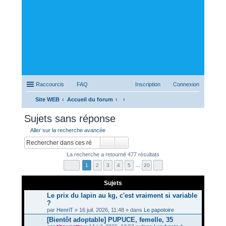
Raccourcis
FAQ
Inscription
Connexion
Site WEB
Accueil du forum
ec
Sujets sans réponse
her
Aller sur la recherche avancée
ch
er
La recherche a retourné 477 résultats
1
2
3
4
5
…
20
Sujets
Le prix du lapin au kg, c'est vraiment si variable
?
par
HenriT
» 16 juil. 2026, 11:48 » dans
Le papotoire
[Bientôt adoptable] PUPUCE, femelle, 35