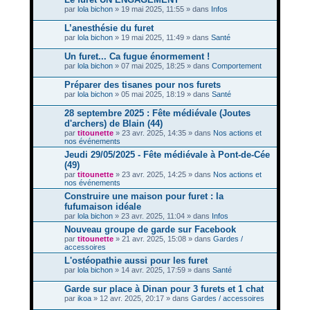
par
lola bichon
» 19 mai 2025, 11:55 » dans
Infos
L’anesthésie du furet
par
lola bichon
» 19 mai 2025, 11:49 » dans
Santé
Un furet... Ca fugue énormement !
par
lola bichon
» 07 mai 2025, 18:25 » dans
Comportement
Préparer des tisanes pour nos furets
par
lola bichon
» 05 mai 2025, 18:19 » dans
Santé
28 septembre 2025 : Fête médiévale (Joutes
d'archers) de Blain (44)
par
titounette
» 23 avr. 2025, 14:35 » dans
Nos actions et
nos événements
Jeudi 29/05/2025 - Fête médiévale à Pont-de-Cée
(49)
par
titounette
» 23 avr. 2025, 14:25 » dans
Nos actions et
nos événements
Construire une maison pour furet : la
fufumaison idéale
par
lola bichon
» 23 avr. 2025, 11:04 » dans
Infos
Nouveau groupe de garde sur Facebook
par
titounette
» 21 avr. 2025, 15:08 » dans
Gardes /
accessoires
L'ostéopathie aussi pour les furet
par
lola bichon
» 14 avr. 2025, 17:59 » dans
Santé
Garde sur place à Dinan pour 3 furets et 1 chat
par
ikoa
» 12 avr. 2025, 20:17 » dans
Gardes / accessoires