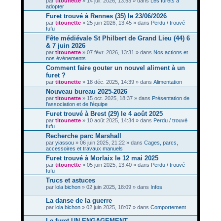
par
titounette
» 14 juil. 2026, 13:53 » dans
Les furets à
adopter
Furet trouvé à Rennes (35) le 23/06/2026
par
titounette
» 25 juin 2026, 13:45 » dans
Perdu / trouvé
fufu
Fête médiévale St Philbert de Grand Lieu (44) 6
& 7 juin 2026
par
titounette
» 07 févr. 2026, 13:31 » dans
Nos actions et
nos événements
Comment faire gouter un nouvel aliment à un
furet ?
par
titounette
» 18 déc. 2025, 14:39 » dans
Alimentation
Nouveau bureau 2025-2026
par
titounette
» 15 oct. 2025, 18:37 » dans
Présentation de
l'association et de l'équipe
Furet trouvé à Brest (29) le 4 août 2025
par
titounette
» 10 août 2025, 14:34 » dans
Perdu / trouvé
fufu
Recherche parc Marshall
par
yiassou
» 06 juin 2025, 21:22 » dans
Cages, parcs,
accessoires et travaux manuels
Furet trouvé à Morlaix le 12 mai 2025
par
titounette
» 05 juin 2025, 13:40 » dans
Perdu / trouvé
fufu
Trucs et astuces
par
lola bichon
» 02 juin 2025, 18:09 » dans
Infos
La danse de la guerre
par
lola bichon
» 02 juin 2025, 18:07 » dans
Comportement
Le furet UN ENGAGEMENT