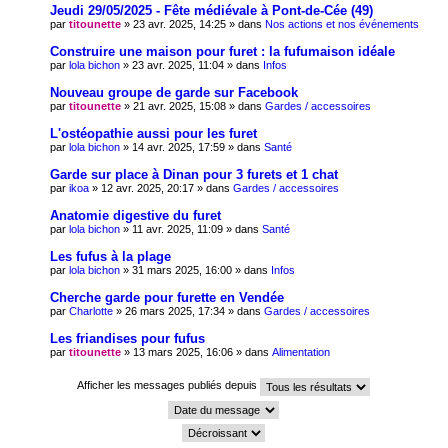
Jeudi 29/05/2025 - Fête médiévale à Pont-de-Cée (49)
par
titounette
» 23 avr. 2025, 14:25 » dans
Nos actions et nos événements
Construire une maison pour furet : la fufumaison idéale
par
lola bichon
» 23 avr. 2025, 11:04 » dans
Infos
Nouveau groupe de garde sur Facebook
par
titounette
» 21 avr. 2025, 15:08 » dans
Gardes / accessoires
L'ostéopathie aussi pour les furet
par
lola bichon
» 14 avr. 2025, 17:59 » dans
Santé
Garde sur place à Dinan pour 3 furets et 1 chat
par
ikoa
» 12 avr. 2025, 20:17 » dans
Gardes / accessoires
Anatomie digestive du furet
par
lola bichon
» 11 avr. 2025, 11:09 » dans
Santé
Les fufus à la plage
par
lola bichon
» 31 mars 2025, 16:00 » dans
Infos
Cherche garde pour furette en Vendée
par
Charlotte
» 26 mars 2025, 17:34 » dans
Gardes / accessoires
Les friandises pour fufus
par
titounette
» 13 mars 2025, 16:06 » dans
Alimentation
Afficher les messages publiés depuis