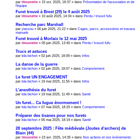
par
titounette
» 15 oct. 2025, 18:37 » dans
Présentation de l'association et de
l'équipe
Furet trouvé à Brest (29) le 4 août 2025
par
titounette
» 10 août 2025, 14:34 » dans
Perdu / trouvé fufu
Recherche parc Marshall
par
yiassou
» 06 juin 2025, 21:22 » dans
Cages, parcs, accessoires et travaux
manuels
Furet trouvé à Morlaix le 12 mai 2025
par
titounette
» 05 juin 2025, 13:40 » dans
Perdu / trouvé fufu
Trucs et astuces
par
lola bichon
» 02 juin 2025, 18:09 » dans
Infos
La danse de la guerre
par
lola bichon
» 02 juin 2025, 18:07 » dans
Comportement
Le furet UN ENGAGEMENT
par
lola bichon
» 19 mai 2025, 11:55 » dans
Infos
L’anesthésie du furet
par
lola bichon
» 19 mai 2025, 11:49 » dans
Santé
Un furet... Ca fugue énormement !
par
lola bichon
» 07 mai 2025, 18:25 » dans
Comportement
Préparer des tisanes pour nos furets
par
lola bichon
» 05 mai 2025, 18:19 » dans
Santé
28 septembre 2025 : Fête médiévale (Joutes d'archers) de
Blain (44)
par
titounette
» 23 avr. 2025, 14:35 » dans
Nos actions et nos événements