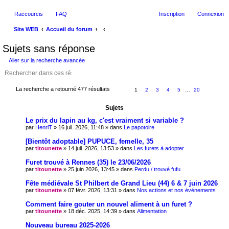
Raccourcis
FAQ
Inscription
Connexion
Site WEB
Accueil du forum
ec
Sujets sans réponse
her
Aller sur la recherche avancée
ch
er
La recherche a retourné 477 résultats
1
2
3
4
5
…
20
Sujets
Le prix du lapin au kg, c'est vraiment si variable ?
par
HenriT
» 16 juil. 2026, 11:48 » dans
Le papotoire
[Bientôt adoptable] PUPUCE, femelle, 35
par
titounette
» 14 juil. 2026, 13:53 » dans
Les furets à adopter
Furet trouvé à Rennes (35) le 23/06/2026
par
titounette
» 25 juin 2026, 13:45 » dans
Perdu / trouvé fufu
Fête médiévale St Philbert de Grand Lieu (44) 6 & 7 juin 2026
par
titounette
» 07 févr. 2026, 13:31 » dans
Nos actions et nos événements
Comment faire gouter un nouvel aliment à un furet ?
par
titounette
» 18 déc. 2025, 14:39 » dans
Alimentation
Nouveau bureau 2025-2026