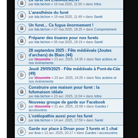
par
lola bichon
» 19 mai 2025, 11:55 » dans
Infos
L’anesthésie du furet
par
lola bichon
» 19 mai 2025, 11:49 » dans
Santé
Un furet... Ca fugue énormement !
par
lola bichon
» 07 mai 2025, 18:25 » dans
Comportement
Préparer des tisanes pour nos furets
par
lola bichon
» 05 mai 2025, 18:19 » dans
Santé
28 septembre 2025 : Fête médiévale (Joutes
d'archers) de Blain (44)
par
titounette
» 23 avr. 2025, 14:35 » dans
Nos actions et
nos événements
Jeudi 29/05/2025 - Fête médiévale à Pont-de-Cée
(49)
par
titounette
» 23 avr. 2025, 14:25 » dans
Nos actions et
nos événements
Construire une maison pour furet : la
fufumaison idéale
par
lola bichon
» 23 avr. 2025, 11:04 » dans
Infos
Nouveau groupe de garde sur Facebook
par
titounette
» 21 avr. 2025, 15:08 » dans
Gardes /
accessoires
L'ostéopathie aussi pour les furet
par
lola bichon
» 14 avr. 2025, 17:59 » dans
Santé
Garde sur place à Dinan pour 3 furets et 1 chat
par
ikoa
» 12 avr. 2025, 20:17 » dans
Gardes / accessoires