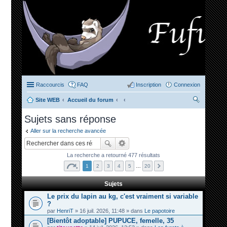
Raccourcis
FAQ
Inscription
Connexion
Site WEB
Accueil du forum
ec
Sujets sans réponse
her
Aller sur la recherche avancée
ch
er
La recherche a retourné 477 résultats
1
2
3
4
5
…
20
Sujets
Le prix du lapin au kg, c'est vraiment si variable
?
par
HenriT
» 16 juil. 2026, 11:48 » dans
Le papotoire
[Bientôt adoptable] PUPUCE, femelle, 35