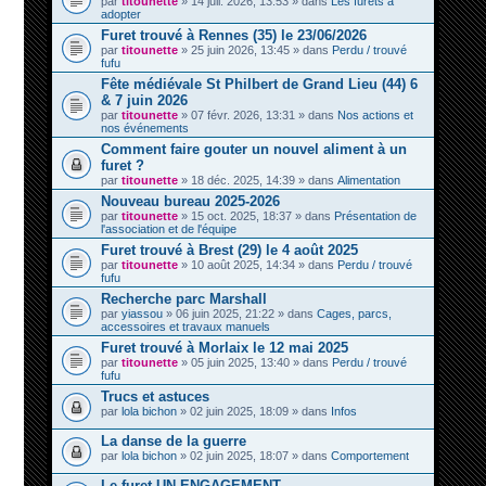
par
titounette
» 14 juil. 2026, 13:53 » dans
Les furets à
adopter
Furet trouvé à Rennes (35) le 23/06/2026
par
titounette
» 25 juin 2026, 13:45 » dans
Perdu / trouvé
fufu
Fête médiévale St Philbert de Grand Lieu (44) 6
& 7 juin 2026
par
titounette
» 07 févr. 2026, 13:31 » dans
Nos actions et
nos événements
Comment faire gouter un nouvel aliment à un
furet ?
par
titounette
» 18 déc. 2025, 14:39 » dans
Alimentation
Nouveau bureau 2025-2026
par
titounette
» 15 oct. 2025, 18:37 » dans
Présentation de
l'association et de l'équipe
Furet trouvé à Brest (29) le 4 août 2025
par
titounette
» 10 août 2025, 14:34 » dans
Perdu / trouvé
fufu
Recherche parc Marshall
par
yiassou
» 06 juin 2025, 21:22 » dans
Cages, parcs,
accessoires et travaux manuels
Furet trouvé à Morlaix le 12 mai 2025
par
titounette
» 05 juin 2025, 13:40 » dans
Perdu / trouvé
fufu
Trucs et astuces
par
lola bichon
» 02 juin 2025, 18:09 » dans
Infos
La danse de la guerre
par
lola bichon
» 02 juin 2025, 18:07 » dans
Comportement
Le furet UN ENGAGEMENT