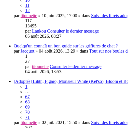
10
11
12
par
titounette
» 10 juin 2025, 17:00 » dans
Suivi des furets ado
117
13495
par
Lankou
Consulter le dernier message
05 août 2026, 08:27
Quelqu'un connaît un bon guide sur les griffures de chat ?
par
Jacquot
» 04 août 2026, 13:29 » dans
Tout sur nos boules d
1
27
par
titounette
Consulter le dernier message
04 août 2026, 13:53
[Adoptés] Lilith, Figaro, Monsieur White (Ket'so), Bloom et B
1
…
67
68
69
70
71
par
titounette
» 02 juil. 2021, 15:50 » dans
Suivi des furets ado
707