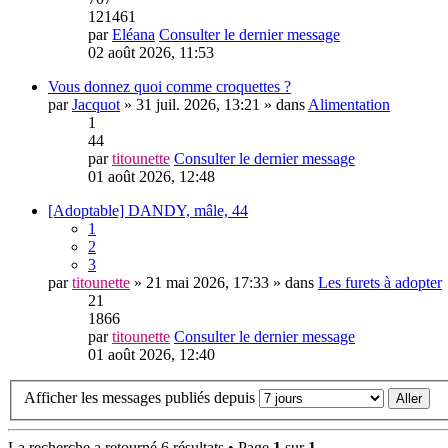
121461
par
Eléana
Consulter le dernier message
02 août 2026, 11:53
Vous donnez quoi comme croquettes ?
par
Jacquot
» 31 juil. 2026, 13:21 » dans
Alimentation
1
44
par
titounette
Consulter le dernier message
01 août 2026, 12:48
[Adoptable] DANDY, mâle, 44
1
2
3
par
titounette
» 21 mai 2026, 17:33 » dans
Les furets à adopter
21
1866
par
titounette
Consulter le dernier message
01 août 2026, 12:40
Afficher les messages publiés depuis
La recherche a retourné 6 résultats • Page
1
sur
1