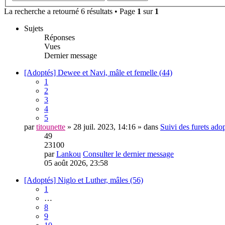
La recherche a retourné 6 résultats • Page
1
sur
1
Sujets
Réponses
Vues
Dernier message
[Adoptés] Dewee et Navi, mâle et femelle (44)
1
2
3
4
5
par
titounette
» 28 juil. 2023, 14:16 » dans
Suivi des furets ado
49
23100
par
Lankou
Consulter le dernier message
05 août 2026, 23:58
[Adoptés] Niglo et Luther, mâles (56)
1
…
8
9