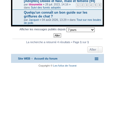
[Adoptés] Dewee et Navi, mâle et femelle (44)
par
titounette
» 28 juil. 2023, 14:16 »
1
2
3
4
5
6
dans
Suivi des furets adoptés
Quelqu'un connaît un bon guide sur les
griffures de chat ?
par
Jacquot
» 04 août 2026, 13:29 » dans
Tout sur nos boules
de poils
Afficher les messages publiés depuis
La recherche a retourné 4 résultats • Page
1
sur
1
Aller
Site WEB
Accueil du forum
Copyright ©
Les fufus de l'ouest