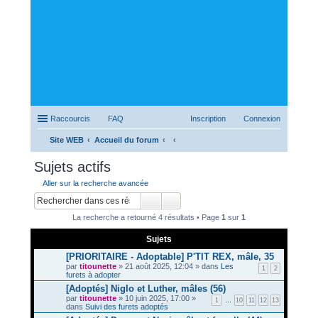
Raccourcis
FAQ
Inscription
Connexion
Site WEB
Accueil du forum
ec
Sujets actifs
her
Aller sur la recherche avancée
ch
er
La recherche a retourné 4 résultats • Page
1
sur
1
Sujets
[PRIORITAIRE - Adoptable] P'TIT REX, mâle, 35
par
titounette
» 21 août 2025, 12:04 » dans
Les
1
2
furets à adopter
[Adoptés] Niglo et Luther, mâles (56)
par
titounette
» 10 juin 2025, 17:00 »
1
…
10
11
12
13
dans
Suivi des furets adoptés