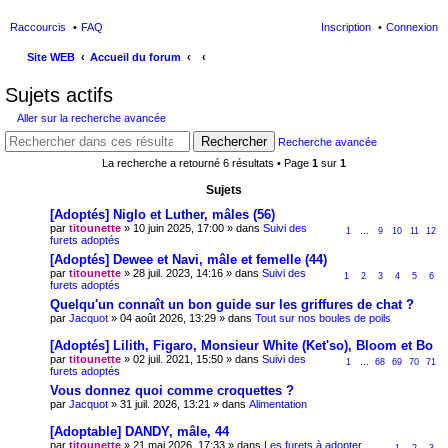
Raccourcis
FAQ
Inscription
Connexion
Site WEB
Accueil du forum
ec
Sujets actifs
her
Aller sur la recherche avancée
ch
Rechercher
Recherche avancée
er
La recherche a retourné 6 résultats • Page
1
sur
1
Sujets
[Adoptés] Niglo et Luther, mâles (56)
par
titounette
» 10 juin 2025, 17:00 » dans
Suivi des
1
…
9
10
11
12
furets adoptés
[Adoptés] Dewee et Navi, mâle et femelle (44)
par
titounette
» 28 juil. 2023, 14:16 » dans
Suivi des
1
2
3
4
5
6
furets adoptés
Quelqu'un connaît un bon guide sur les griffures de chat ?
par
Jacquot
» 04 août 2026, 13:29 » dans
Tout sur nos boules de poils
[Adoptés] Lilith, Figaro, Monsieur White (Ket'so), Bloom et Bo
par
titounette
» 02 juil. 2021, 15:50 » dans
Suivi des
1
…
68
69
70
71
furets adoptés
Vous donnez quoi comme croquettes ?
par
Jacquot
» 31 juil. 2026, 13:21 » dans
Alimentation
[Adoptable] DANDY, mâle, 44
par
titounette
» 21 mai 2026, 17:33 » dans
Les furets à adopter
1
2
3