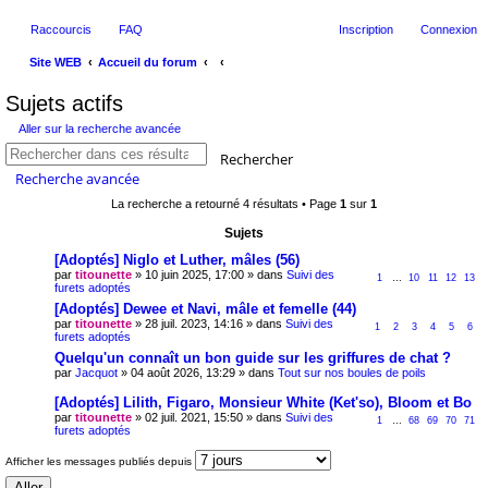
Raccourcis
FAQ
Inscription
Connexion
Site WEB
Accueil du forum
ec
Sujets actifs
her
Aller sur la recherche avancée
ch
Rechercher
er
Recherche avancée
La recherche a retourné 4 résultats • Page
1
sur
1
Sujets
[Adoptés] Niglo et Luther, mâles (56)
par
titounette
» 10 juin 2025, 17:00 » dans
Suivi des
1
…
10
11
12
13
furets adoptés
[Adoptés] Dewee et Navi, mâle et femelle (44)
par
titounette
» 28 juil. 2023, 14:16 » dans
Suivi des
1
2
3
4
5
6
furets adoptés
Quelqu'un connaît un bon guide sur les griffures de chat ?
par
Jacquot
» 04 août 2026, 13:29 » dans
Tout sur nos boules de poils
[Adoptés] Lilith, Figaro, Monsieur White (Ket'so), Bloom et Bo
par
titounette
» 02 juil. 2021, 15:50 » dans
Suivi des
1
…
68
69
70
71
furets adoptés
Afficher les messages publiés depuis