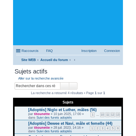
Raccourcis
FAQ
Inscription
Connexion
Site WEB
Accueil du forum
ec
Sujets actifs
her
Aller sur la recherche avancée
ch
er
La recherche a retourné 4 résultats • Page
1
sur
1
Sujets
[Adoptés] Niglo et Luther, mâles (56)
par
titounette
» 10 juin 2025, 17:00 »
1
…
10
11
12
13
dans
Suivi des furets adoptés
[Adoptés] Dewee et Navi, mâle et femelle (44)
par
titounette
» 28 juil. 2023, 14:16 »
1
2
3
4
5
6
dans
Suivi des furets adoptés