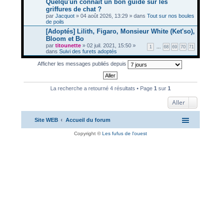
Quelqu'un connaît un bon guide sur les
griffures de chat ?
par
Jacquot
» 04 août 2026, 13:29 » dans
Tout sur nos boules
de poils
[Adoptés] Lilith, Figaro, Monsieur White (Ket'so),
Bloom et Bo
par
titounette
» 02 juil. 2021, 15:50 »
1
…
68
69
70
71
dans
Suivi des furets adoptés
Afficher les messages publiés depuis
La recherche a retourné 4 résultats • Page
1
sur
1
Aller
Site WEB
Accueil du forum
Copyright ©
Les fufus de l'ouest