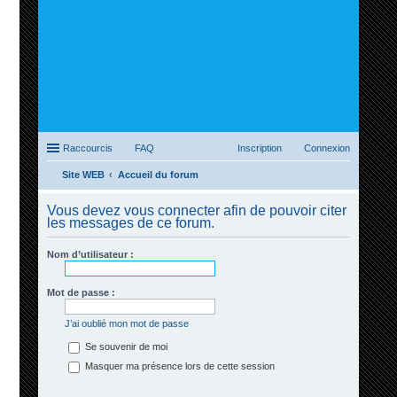
Raccourcis
FAQ
Inscription
Connexion
Site WEB
Accueil du forum
ec
Vous devez vous connecter afin de pouvoir citer
her
les messages de ce forum.
ch
Nom d’utilisateur :
er
Mot de passe :
J’ai oublié mon mot de passe
Se souvenir de moi
Masquer ma présence lors de cette session