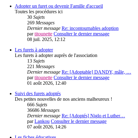
Adopter un furet ou devenir Famille d'accueil
Toutes les procédures ici
30
Sujets
269
Messages
Dernier message
Re: incontournables adoption
par
titounette
Consulter le dernier message
08 juil. 2025, 12:12
Les furets à adopter
Les furets à adopter auprès de l'association
13
Sujets
221
Messages
Dernier message
Re: [Adoptable] DANDY, mâle, …
par
titounette
Consulter le dernier message
01 août 2026, 12:40
Suivi des furets adoptés
Des petites nouvelles de nos anciens malheureux !
666
Sujets
36686
Messages
Dernier message
Re: [Adoptés] Niglo et Luther…
par
Lankou
Consulter le dernier message
07 août 2026, 14:26
Les fiches éducatives