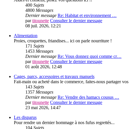
400
Sujets
4800
Messages
Dernier message
Re: Habitat et environnement …
par
titounette
Consulter le dernier message
08 juil. 2026, 12:21
Alimentation
Proies, croquettes, friandises... ici on parle nourriture !
171
Sujets
1453
Messages
Dernier message
Re: Vous donnez quoi comme cr…
par
titounette
Consulter le dernier message
01 août 2026, 12:48
Cages, parcs, accessoires et travaux manuels
Fait-main ou acheté dans le commerce, faites-nous partager vos 
143
Sujets
1357
Messages
Dernier message
Re: Vendre des hamacs cousus …
par
titounette
Consulter le dernier message
23 mai 2026, 14:47
Les disparus
Pour rendre un dernier hommage à nos fufus regrettés...
104
Sujets