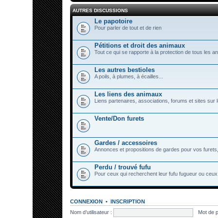
AUTRES DISCUSSIONS
Le papotoire
Pour parler de tout et de rien
Pétitions et droit des animaux
Tout ce qui se rapporte à la protection de tous les a
Les autres bestioles
A poils, à plumes, à écailles...
Les liens des animaux
Liens partenaires, associations, forums et sites sur
Vente/Don furets
Gardes / accessoires
Annonces et propositions de gardes pour vos furets,
Perdu / trouvé fufu
Pour ceux qui recherchent leur fufu fugueur ou ceux 
CONNEXION
•
INSCRIPTION
Nom d’utilisateur :
Mot de 