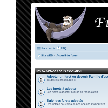
Raccourcis
FAQ
Site WEB
Accueil du forum
LES SAUVETAGES DE L'ASSOCIATION
Adopter un furet ou devenir Famille d'ac
Toutes les procédures ici
Les furets à adopter
Les furets à adopter auprès de l'association
Suivi des furets adoptés
Des petites nouvelles de nos anciens malheureux !