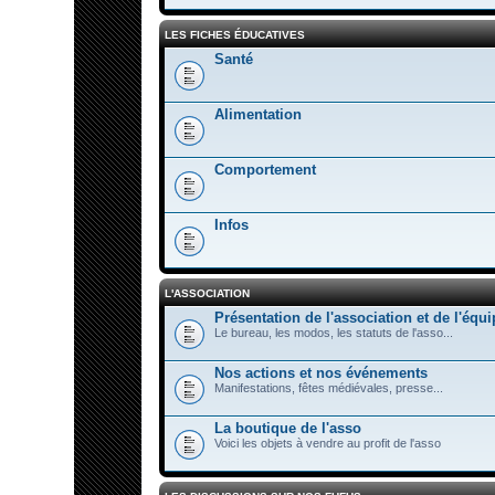
LES FICHES ÉDUCATIVES
Santé
Alimentation
Comportement
Infos
L'ASSOCIATION
Présentation de l'association et de l'équi
Le bureau, les modos, les statuts de l'asso...
Nos actions et nos événements
Manifestations, fêtes médiévales, presse...
La boutique de l'asso
Voici les objets à vendre au profit de l'asso