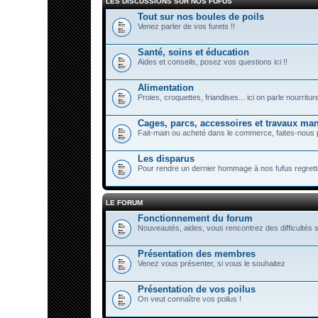
LES DISCUSSIONS SUR NOS FUFUS
Tout sur nos boules de poils
Venez parler de vos furets !!
Santé, soins et éducation
Aides et conseils, posez vos questions ici !!
Alimentation
Proies, croquettes, friandises... ici on parle nourriture
Cages, parcs, accessoires et travaux ma
Fait-main ou acheté dans le commerce, faites-nous 
Les disparus
Pour rendre un dernier hommage à nos fufus regretté
LE FORUM
Fonctionnement du forum
Nouveautés, aides, vous rencontrez des difficultés s
Présentation des membres
Venez vous présenter, si vous le souhaitez
Présentation de vos poilus
On veut connaître vos poilus !