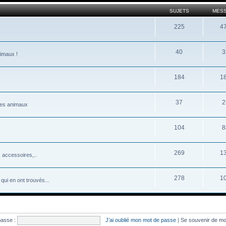
SUJETS
MES
225
4
40
3
nimaux !
184
1
37
2
 les animaux
104
8
269
1
 accessoires,..
278
1
qui en ont trouvés...
passe :
J’ai oublié mon mot de passe
|
Se souvenir de m