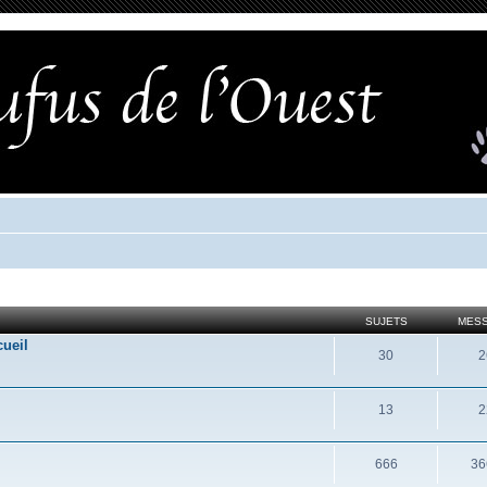
SUJETS
MES
cueil
30
2
13
2
666
36