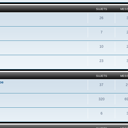
SUJETS
MES
26
7
10
23
SUJETS
MES
pe
37
2
320
6
6