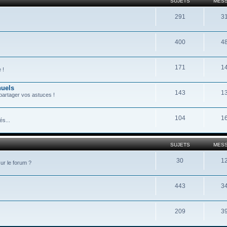
SUJETS
MES
291
3
400
4
171
1
 !
nuels
143
1
partager vos astuces !
104
1
s...
SUJETS
MES
30
1
ur le forum ?
443
3
209
3