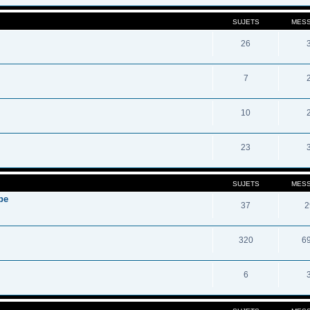
SUJETS
MES
26
7
10
23
SUJETS
MES
pe
37
2
320
6
6