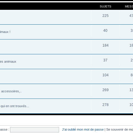
SUJETS
MES
225
4
40
3
nimaux !
184
1
37
2
 les animaux
104
8
269
1
 accessoires,..
278
1
qui en ont trouvés...
passe :
J’ai oublié mon mot de passe
|
Se souvenir de m