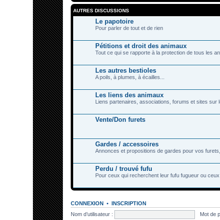
AUTRES DISCUSSIONS
Le papotoire
Pour parler de tout et de rien
Pétitions et droit des animaux
Tout ce qui se rapporte à la protection de tous les a
Les autres bestioles
A poils, à plumes, à écailles...
Les liens des animaux
Liens partenaires, associations, forums et sites sur
Vente/Don furets
Gardes / accessoires
Annonces et propositions de gardes pour vos furets,
Perdu / trouvé fufu
Pour ceux qui recherchent leur fufu fugueur ou ceux 
CONNEXION
•
INSCRIPTION
Nom d’utilisateur :
Mot de 