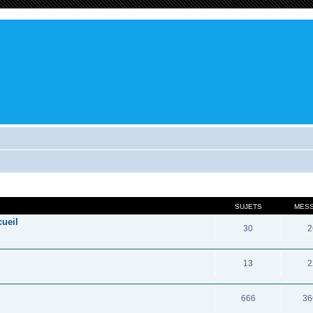
SUJETS
MES
cueil
30
2
13
2
666
36