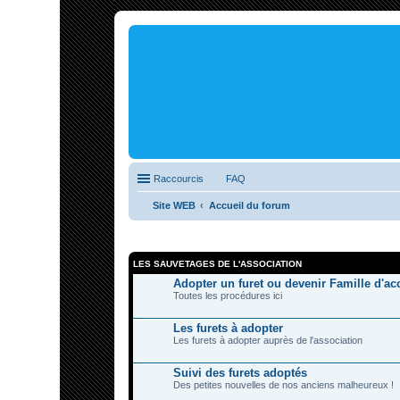
Raccourcis
FAQ
Site WEB
Accueil du forum
LES SAUVETAGES DE L'ASSOCIATION
Adopter un furet ou devenir Famille d'ac
Toutes les procédures ici
Les furets à adopter
Les furets à adopter auprès de l'association
Suivi des furets adoptés
Des petites nouvelles de nos anciens malheureux !