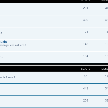
SUJETS
MES
291
3
400
4
171
1
 !
nuels
143
1
partager vos astuces !
104
1
s...
SUJETS
MES
30
1
ur le forum ?
443
3
209
3