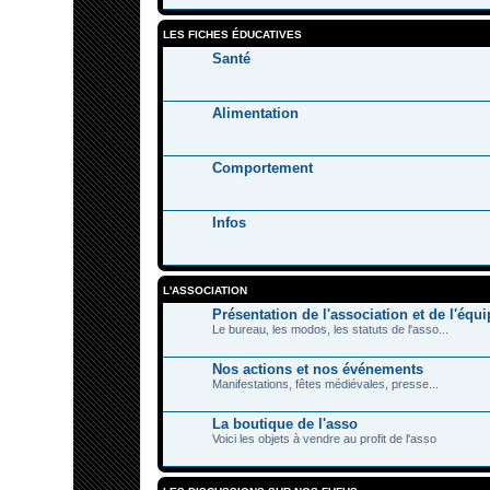
LES FICHES ÉDUCATIVES
Santé
Alimentation
Comportement
Infos
L'ASSOCIATION
Présentation de l'association et de l'équi
Le bureau, les modos, les statuts de l'asso...
Nos actions et nos événements
Manifestations, fêtes médiévales, presse...
La boutique de l'asso
Voici les objets à vendre au profit de l'asso