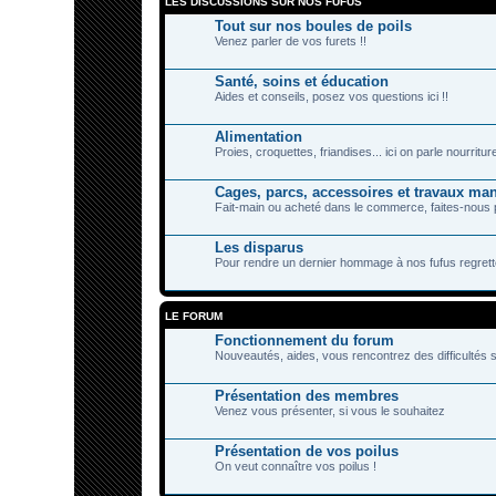
LES DISCUSSIONS SUR NOS FUFUS
Tout sur nos boules de poils
Venez parler de vos furets !!
Santé, soins et éducation
Aides et conseils, posez vos questions ici !!
Alimentation
Proies, croquettes, friandises... ici on parle nourriture
Cages, parcs, accessoires et travaux ma
Fait-main ou acheté dans le commerce, faites-nous 
Les disparus
Pour rendre un dernier hommage à nos fufus regretté
LE FORUM
Fonctionnement du forum
Nouveautés, aides, vous rencontrez des difficultés s
Présentation des membres
Venez vous présenter, si vous le souhaitez
Présentation de vos poilus
On veut connaître vos poilus !