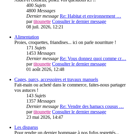
400
Sujets
4800
Messages
Dernier message
Re: Habitat et environnement …
par
titounette
Consulter le dernier message
08 juil. 2026, 12:21
Alimentation
Proies, croquettes, friandises... ici on parle nourriture !
171
Sujets
1453
Messages
Dernier message
Re: Vous donnez quoi comme cr…
par
titounette
Consulter le dernier message
01 août 2026, 12:48
Cages, parcs, accessoires et travaux manuels
Fait-main ou acheté dans le commerce, faites-nous partager
vos astuces !
143
Sujets
1357
Messages
Dernier message
Re: Vendre des hamacs cousus …
par
titounette
Consulter le dernier message
23 mai 2026, 14:47
Les disparus
Pour rendre un dernier hommage à nos fufus regrettés...