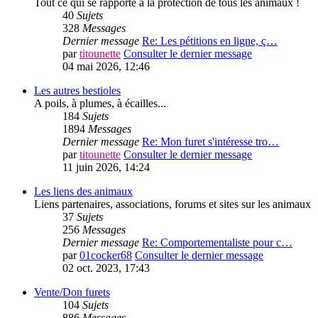
Tout ce qui se rapporte à la protection de tous les animaux !
40
Sujets
328
Messages
Dernier message
Re: Les pétitions en ligne, ç…
par
titounette
Consulter le dernier message
04 mai 2026, 12:46
Les autres bestioles
A poils, à plumes, à écailles...
184
Sujets
1894
Messages
Dernier message
Re: Mon furet s'intéresse tro…
par
titounette
Consulter le dernier message
11 juin 2026, 14:24
Les liens des animaux
Liens partenaires, associations, forums et sites sur les animaux
37
Sujets
256
Messages
Dernier message
Re: Comportementaliste pour c…
par
01cocker68
Consulter le dernier message
02 oct. 2023, 17:43
Vente/Don furets
104
Sujets
886
Messages