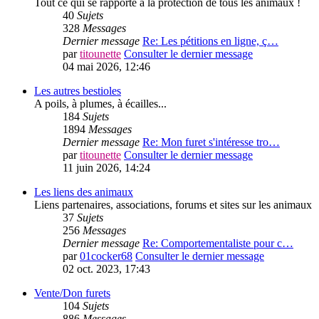
Tout ce qui se rapporte à la protection de tous les animaux !
40
Sujets
328
Messages
Dernier message
Re: Les pétitions en ligne, ç…
par
titounette
Consulter le dernier message
04 mai 2026, 12:46
Les autres bestioles
A poils, à plumes, à écailles...
184
Sujets
1894
Messages
Dernier message
Re: Mon furet s'intéresse tro…
par
titounette
Consulter le dernier message
11 juin 2026, 14:24
Les liens des animaux
Liens partenaires, associations, forums et sites sur les animaux
37
Sujets
256
Messages
Dernier message
Re: Comportementaliste pour c…
par
01cocker68
Consulter le dernier message
02 oct. 2023, 17:43
Vente/Don furets
104
Sujets
886
Messages