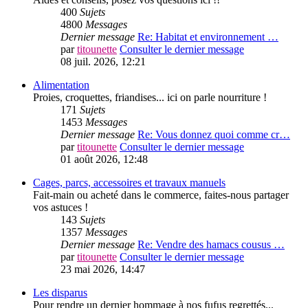
400
Sujets
4800
Messages
Dernier message
Re: Habitat et environnement …
par
titounette
Consulter le dernier message
08 juil. 2026, 12:21
Alimentation
Proies, croquettes, friandises... ici on parle nourriture !
171
Sujets
1453
Messages
Dernier message
Re: Vous donnez quoi comme cr…
par
titounette
Consulter le dernier message
01 août 2026, 12:48
Cages, parcs, accessoires et travaux manuels
Fait-main ou acheté dans le commerce, faites-nous partager
vos astuces !
143
Sujets
1357
Messages
Dernier message
Re: Vendre des hamacs cousus …
par
titounette
Consulter le dernier message
23 mai 2026, 14:47
Les disparus
Pour rendre un dernier hommage à nos fufus regrettés...