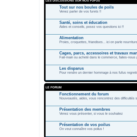
LES DISCUSSIONS SUR NOS FUFUS
Tout sur nos boules de poils
Venez parler de vos furets !!
Santé, soins et éducation
Aides et conseils, posez vos questions ici !!
Alimentation
Proies, croquettes, friandises... ici on parle nourriture
Cages, parcs, accessoires et travaux ma
Fait-main ou acheté dans le commerce, faites-nous 
Les disparus
Pour rendre un dernier hommage à nos fufus regretté
LE FORUM
Fonctionnement du forum
Nouveautés, aides, vous rencontrez des difficultés s
Présentation des membres
Venez vous présenter, si vous le souhaitez
Présentation de vos poilus
On veut connaître vos poilus !