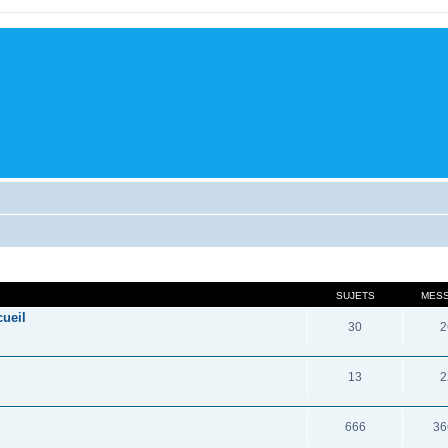
SUJETS
MES
cueil
30
2
13
2
666
36