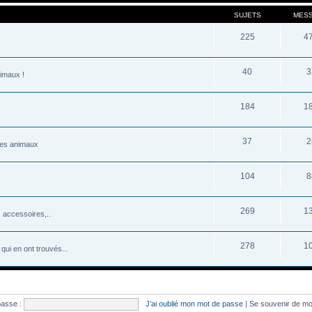
SUJETS
MES
225
4
40
3
nimaux !
184
1
37
2
 les animaux
104
8
269
1
 accessoires,..
278
1
qui en ont trouvés...
passe :
J’ai oublié mon mot de passe
|
Se souvenir de m