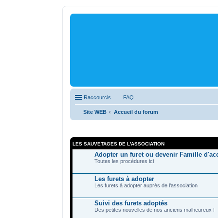
Raccourcis
FAQ
Site WEB
Accueil du forum
LES SAUVETAGES DE L'ASSOCIATION
Adopter un furet ou devenir Famille d'ac
Toutes les procédures ici
Les furets à adopter
Les furets à adopter auprès de l'association
Suivi des furets adoptés
Des petites nouvelles de nos anciens malheureux !