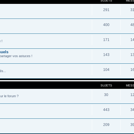
SUJETS
MES
291
3
400
4
171
1
 !
nuels
143
1
partager vos astuces !
104
1
s...
SUJETS
MES
30
1
ur le forum ?
443
3
209
3