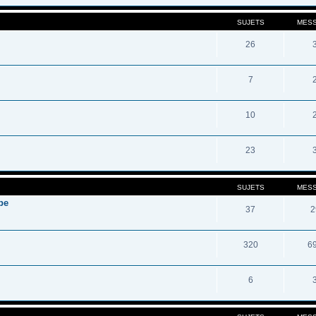
SUJETS
MES
26
7
10
23
SUJETS
MES
pe
37
2
320
6
6