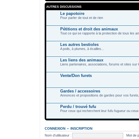
AUTRES DISCUSSIONS
Le papotoire
Pour parler de tout et de rien
Pétitions et droit des animaux
Tout ce qui se rapporte à la protection de tous les a
Les autres bestioles
A poils, à plumes, à écailles...
Les liens des animaux
Liens partenaires, associations, forums et sites sur
Vente/Don furets
Gardes / accessoires
Annonces et propositions de gardes pour vos furets,
Perdu / trouvé fufu
Pour ceux qui recherchent leur fufu fugueur ou ceux 
CONNEXION
•
INSCRIPTION
Nom d’utilisateur :
Mot de 