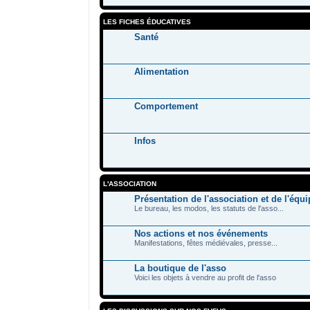
LES FICHES ÉDUCATIVES
Santé
Alimentation
Comportement
Infos
L'ASSOCIATION
Présentation de l'association et de l'équi
Le bureau, les modos, les statuts de l'asso...
Nos actions et nos événements
Manifestations, fêtes médiévales, presse...
La boutique de l'asso
Voici les objets à vendre au profit de l'asso