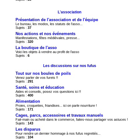
L'association
Présentation de l'association et de l'équipe
Le bureau, les modos, les statuts de l'asso...
Sujets :
37
Nos actions et nos événements
Manifestations, fêtes médiévales, presse...
Sujets :
320
La boutique de l'asso
Voici les objets à vendre au profit de l'asso
Sujets :
6
Les discussions sur nos fufus
Tout sur nos boules de poils
Venez parler de vos furets !!
Sujets :
291
Santé, soins et éducation
Aides et conseils, posez vos questions ici !!
Sujets :
400
Alimentation
Proies, croquettes, friandises... ici on parle nourriture !
Sujets :
171
Cages, parcs, accessoires et travaux manuels
Fait-main ou acheté dans le commerce, faites-nous partager vos astuces !
Sujets :
143
Les disparus
Pour rendre un dernier hommage à nos fufus regrettés...
Sujets :
104