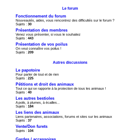
Le forum
Fonctionnement du forum
Nouveautés, aides, vous rencontrez des difficultés sur le forum ?
Sujets :
30
Présentation des membres
Venez vous présenter, si vous le souhaitez
Sujets :
443
Présentation de vos poilus
On veut connaître vos poilus !
Sujets :
209
Autres discussions
Le papotoire
Pour parler de tout et de rien
Sujets :
225
Pétitions et droit des animaux
Tout ce qui se rapporte à la protection de tous les animaux !
Sujets :
40
Les autres bestioles
A poils, à plumes, à écailles...
Sujets :
184
Les liens des animaux
Liens partenaires, associations, forums et sites sur les animaux
Sujets :
37
Vente/Don furets
Sujets :
104
Gardes / accessoires