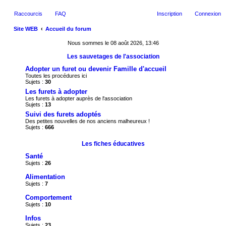
Raccourcis
FAQ
Inscription
Connexion
Site WEB
Accueil du forum
ec
Nous sommes le 08 août 2026, 13:46
her
Les sauvetages de l'association
ch
Adopter un furet ou devenir Famille d'accueil
Toutes les procédures ici
er
Sujets :
30
Les furets à adopter
Les furets à adopter auprès de l'association
Sujets :
13
Suivi des furets adoptés
Des petites nouvelles de nos anciens malheureux !
Sujets :
666
Les fiches éducatives
Santé
Sujets :
26
Alimentation
Sujets :
7
Comportement
Sujets :
10
Infos
Sujets :
23