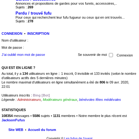
Annonces et propositions de gardes pour vos furets, accessoires,..
Sujets :
269
Perdu / trouvé fufu
Pour ceux qui recherchent leur fufu fugueur ou ceux qui en ont trouvés...
Sujets :
278
CONNEXION
•
INSCRIPTION
Nom d’utilisateur :
Mot de passe :
J’ai oublié mon mot de passe
Se souvenir de moi
QUI EST EN LIGNE ?
Au total, il y a
134
utilisateurs en ligne :: 1 inscrit, 0 invisible et 133 invités (selon le nombre
d’utilisateurs actifs des 5 dernières minutes)
Le nombre maximal d’utilisateurs en ligne simultanément a été de
806
le 09 avr. 2020,
22:01
Utilisateurs inscrits :
Bing [Bot]
Légende :
Administrateurs
,
Modérateurs généraux
,
bénévoles fêtes médiévales
STATISTIQUES
108354
messages •
5586
sujets •
1131
membres • Notre membre le plus récent est
JacksonFufus
Site WEB
Accueil du forum
Copyright ©
Les fufus de l'ouest