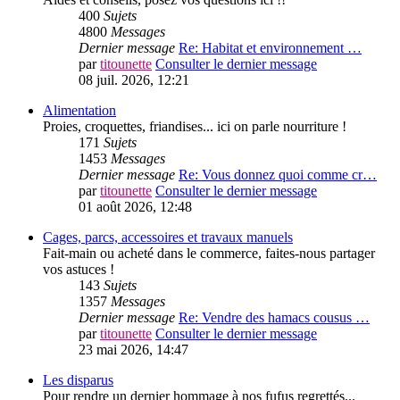
400
Sujets
4800
Messages
Dernier message
Re: Habitat et environnement …
par
titounette
Consulter le dernier message
08 juil. 2026, 12:21
Alimentation
Proies, croquettes, friandises... ici on parle nourriture !
171
Sujets
1453
Messages
Dernier message
Re: Vous donnez quoi comme cr…
par
titounette
Consulter le dernier message
01 août 2026, 12:48
Cages, parcs, accessoires et travaux manuels
Fait-main ou acheté dans le commerce, faites-nous partager
vos astuces !
143
Sujets
1357
Messages
Dernier message
Re: Vendre des hamacs cousus …
par
titounette
Consulter le dernier message
23 mai 2026, 14:47
Les disparus
Pour rendre un dernier hommage à nos fufus regrettés...