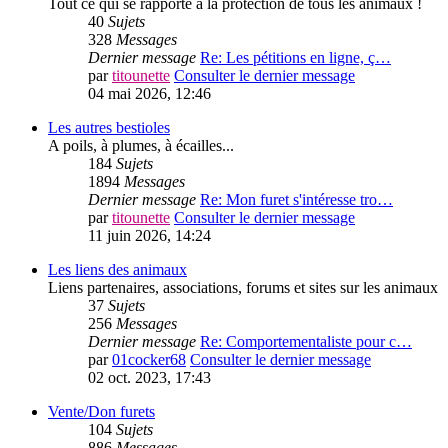
Tout ce qui se rapporte à la protection de tous les animaux !
40
Sujets
328
Messages
Dernier message
Re: Les pétitions en ligne, ç…
par
titounette
Consulter le dernier message
04 mai 2026, 12:46
Les autres bestioles
A poils, à plumes, à écailles...
184
Sujets
1894
Messages
Dernier message
Re: Mon furet s'intéresse tro…
par
titounette
Consulter le dernier message
11 juin 2026, 14:24
Les liens des animaux
Liens partenaires, associations, forums et sites sur les animaux
37
Sujets
256
Messages
Dernier message
Re: Comportementaliste pour c…
par
01cocker68
Consulter le dernier message
02 oct. 2023, 17:43
Vente/Don furets
104
Sujets
886
Messages