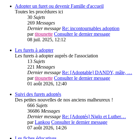
Adopter un furet ou devenir Famille d'accueil
Toutes les procédures ici
30
Sujets
269
Messages
Dernier message
Re: incontournables adoption
par
titounette
Consulter le dernier message
08 juil. 2025, 12:12
Les furets à adopter
Les furets à adopter auprès de l'association
13
Sujets
221
Messages
Dernier message
Re: [Adoptable] DANDY, mâle, …
par
titounette
Consulter le dernier message
01 août 2026, 12:40
Suivi des furets adoptés
Des petites nouvelles de nos anciens malheureux !
666
Sujets
36686
Messages
Dernier message
Re: [Adoptés] Niglo et Luther…
par
Lankou
Consulter le dernier message
07 août 2026, 14:26
Les fiches éducatives