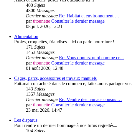
400
Sujets
4800
Messages
Dernier message
Re: Habitat et environnement …
par
titounette
Consulter le dernier message
08 juil. 2026, 12:21
Alimentation
Proies, croquettes, friandises... ici on parle nourriture !
171
Sujets
1453
Messages
Dernier message
Re: Vous donnez quoi comme cr…
par
titounette
Consulter le dernier message
01 août 2026, 12:48
Cages, parcs, accessoires et travaux manuels
Fait-main ou acheté dans le commerce, faites-nous partager vos 
143
Sujets
1357
Messages
Dernier message
Re: Vendre des hamacs cousus …
par
titounette
Consulter le dernier message
23 mai 2026, 14:47
Les disparus
Pour rendre un dernier hommage à nos fufus regrettés...
104
Sujets