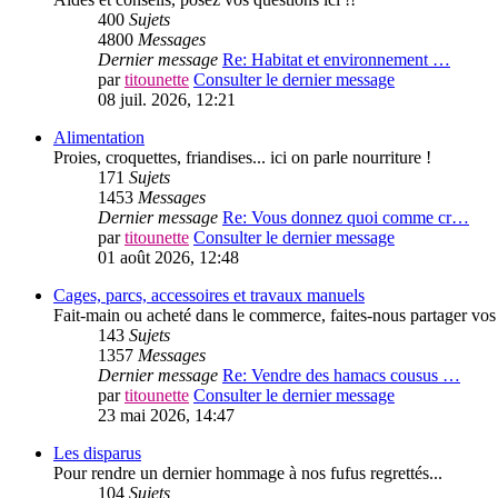
400
Sujets
4800
Messages
Dernier message
Re: Habitat et environnement …
par
titounette
Consulter le dernier message
08 juil. 2026, 12:21
Alimentation
Proies, croquettes, friandises... ici on parle nourriture !
171
Sujets
1453
Messages
Dernier message
Re: Vous donnez quoi comme cr…
par
titounette
Consulter le dernier message
01 août 2026, 12:48
Cages, parcs, accessoires et travaux manuels
Fait-main ou acheté dans le commerce, faites-nous partager vos 
143
Sujets
1357
Messages
Dernier message
Re: Vendre des hamacs cousus …
par
titounette
Consulter le dernier message
23 mai 2026, 14:47
Les disparus
Pour rendre un dernier hommage à nos fufus regrettés...
104
Sujets