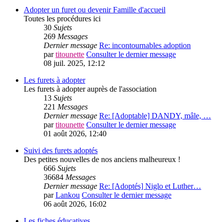
Adopter un furet ou devenir Famille d'accueil
Toutes les procédures ici
30
Sujets
269
Messages
Dernier message
Re: incontournables adoption
par
titounette
Consulter le dernier message
08 juil. 2025, 12:12
Les furets à adopter
Les furets à adopter auprès de l'association
13
Sujets
221
Messages
Dernier message
Re: [Adoptable] DANDY, mâle, …
par
titounette
Consulter le dernier message
01 août 2026, 12:40
Suivi des furets adoptés
Des petites nouvelles de nos anciens malheureux !
666
Sujets
36684
Messages
Dernier message
Re: [Adoptés] Niglo et Luther…
par
Lankou
Consulter le dernier message
06 août 2026, 16:02
Les fiches éducatives