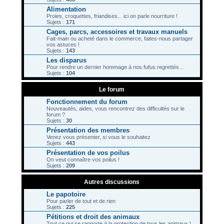
Alimentation
Proies, croquettes, friandises... ici on parle nourriture !
Sujets :
171
Cages, parcs, accessoires et travaux manuels
Fait-main ou acheté dans le commerce, faites-nous partager
vos astuces !
Sujets :
143
Les disparus
Pour rendre un dernier hommage à nos fufus regrettés...
Sujets :
104
Le forum
Fonctionnement du forum
Nouveautés, aides, vous rencontrez des difficultés sur le
forum ?
Sujets :
30
Présentation des membres
Venez vous présenter, si vous le souhaitez
Sujets :
443
Présentation de vos poilus
On veut connaître vos poilus !
Sujets :
209
Autres discussions
Le papotoire
Pour parler de tout et de rien
Sujets :
225
Pétitions et droit des animaux
Tout ce qui se rapporte à la protection de tous les animaux !