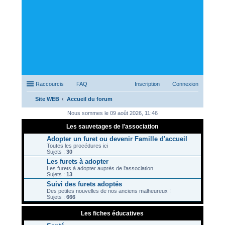
Raccourcis
FAQ
Inscription
Connexion
Site WEB
Accueil du forum
ec
Nous sommes le 09 août 2026, 11:46
her
Les sauvetages de l'association
ch
Adopter un furet ou devenir Famille d'accueil
Toutes les procédures ici
er
Sujets :
30
Les furets à adopter
Les furets à adopter auprès de l'association
Sujets :
13
Suivi des furets adoptés
Des petites nouvelles de nos anciens malheureux !
Sujets :
666
Les fiches éducatives