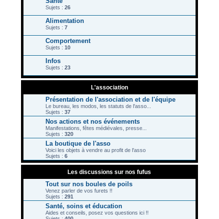
Santé
Sujets :
26
Alimentation
Sujets :
7
Comportement
Sujets :
10
Infos
Sujets :
23
L'association
Présentation de l'association et de l'équipe
Le bureau, les modos, les statuts de l'asso...
Sujets :
37
Nos actions et nos événements
Manifestations, fêtes médiévales, presse...
Sujets :
320
La boutique de l'asso
Voici les objets à vendre au profit de l'asso
Sujets :
6
Les discussions sur nos fufus
Tout sur nos boules de poils
Venez parler de vos furets !!
Sujets :
291
Santé, soins et éducation
Aides et conseils, posez vos questions ici !!
Sujets :
400