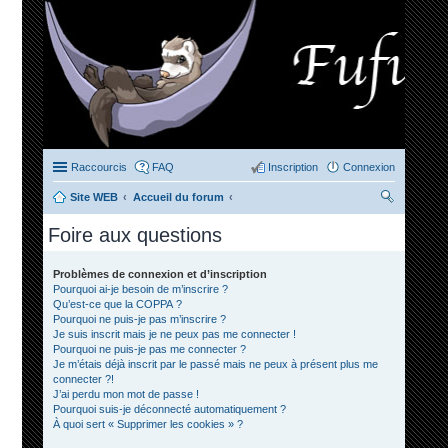
Raccourcis
FAQ
Inscription
Connexion
Site WEB
Accueil du forum
ec
Foire aux questions
her
ch
Problèmes de connexion et d’inscription
Pourquoi ai-je besoin de m’inscrire ?
er
Qu’est-ce que la COPPA ?
Pourquoi ne puis-je pas m’inscrire ?
Je suis inscrit mais je ne peux pas me connecter !
Pourquoi ne puis-je pas me connecter ?
Je m’étais déjà inscrit par le passé mais ne peux à présent plus me
connecter ?!
J’ai perdu mon mot de passe !
Pourquoi suis-je déconnecté automatiquement ?
À quoi sert « Supprimer les cookies » ?