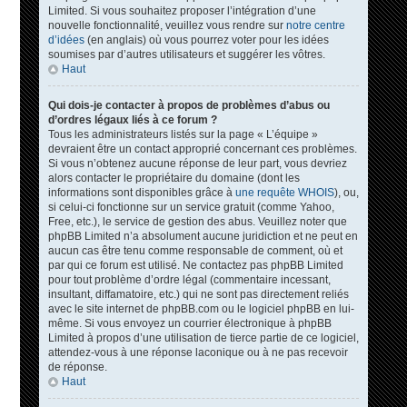
Limited. Si vous souhaitez proposer l’intégration d’une
nouvelle fonctionnalité, veuillez vous rendre sur
notre centre
d’idées
(en anglais) où vous pourrez voter pour les idées
soumises par d’autres utilisateurs et suggérer les vôtres.
Haut
Qui dois-je contacter à propos de problèmes d’abus ou
d’ordres légaux liés à ce forum ?
Tous les administrateurs listés sur la page « L’équipe »
devraient être un contact approprié concernant ces problèmes.
Si vous n’obtenez aucune réponse de leur part, vous devriez
alors contacter le propriétaire du domaine (dont les
informations sont disponibles grâce à
une requête WHOIS
), ou,
si celui-ci fonctionne sur un service gratuit (comme Yahoo,
Free, etc.), le service de gestion des abus. Veuillez noter que
phpBB Limited n’a absolument aucune juridiction et ne peut en
aucun cas être tenu comme responsable de comment, où et
par qui ce forum est utilisé. Ne contactez pas phpBB Limited
pour tout problème d’ordre légal (commentaire incessant,
insultant, diffamatoire, etc.) qui ne sont pas directement reliés
avec le site internet de phpBB.com ou le logiciel phpBB en lui-
même. Si vous envoyez un courrier électronique à phpBB
Limited à propos d’une utilisation de tierce partie de ce logiciel,
attendez-vous à une réponse laconique ou à ne pas recevoir
de réponse.
Haut