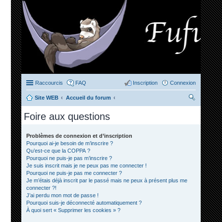
Raccourcis
FAQ
Inscription
Connexion
Site WEB
Accueil du forum
ec
Foire aux questions
her
ch
Problèmes de connexion et d’inscription
Pourquoi ai-je besoin de m’inscrire ?
er
Qu’est-ce que la COPPA ?
Pourquoi ne puis-je pas m’inscrire ?
Je suis inscrit mais je ne peux pas me connecter !
Pourquoi ne puis-je pas me connecter ?
Je m’étais déjà inscrit par le passé mais ne peux à présent plus me
connecter ?!
J’ai perdu mon mot de passe !
Pourquoi suis-je déconnecté automatiquement ?
À quoi sert « Supprimer les cookies » ?