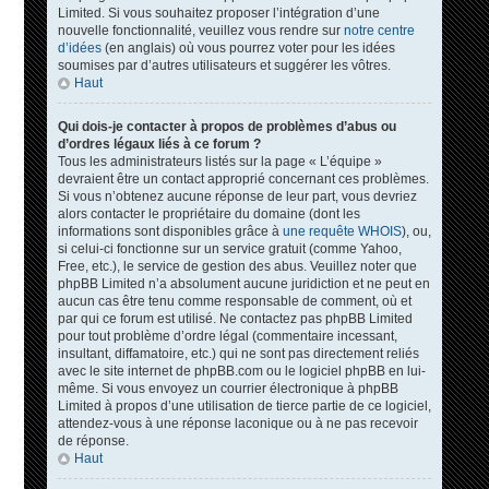
Limited. Si vous souhaitez proposer l’intégration d’une
nouvelle fonctionnalité, veuillez vous rendre sur
notre centre
d’idées
(en anglais) où vous pourrez voter pour les idées
soumises par d’autres utilisateurs et suggérer les vôtres.
Haut
Qui dois-je contacter à propos de problèmes d’abus ou
d’ordres légaux liés à ce forum ?
Tous les administrateurs listés sur la page « L’équipe »
devraient être un contact approprié concernant ces problèmes.
Si vous n’obtenez aucune réponse de leur part, vous devriez
alors contacter le propriétaire du domaine (dont les
informations sont disponibles grâce à
une requête WHOIS
), ou,
si celui-ci fonctionne sur un service gratuit (comme Yahoo,
Free, etc.), le service de gestion des abus. Veuillez noter que
phpBB Limited n’a absolument aucune juridiction et ne peut en
aucun cas être tenu comme responsable de comment, où et
par qui ce forum est utilisé. Ne contactez pas phpBB Limited
pour tout problème d’ordre légal (commentaire incessant,
insultant, diffamatoire, etc.) qui ne sont pas directement reliés
avec le site internet de phpBB.com ou le logiciel phpBB en lui-
même. Si vous envoyez un courrier électronique à phpBB
Limited à propos d’une utilisation de tierce partie de ce logiciel,
attendez-vous à une réponse laconique ou à ne pas recevoir
de réponse.
Haut