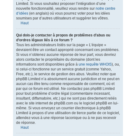
Limited. Si vous souhaitez proposer l’intégration d’une
nouvelle fonctionnalité, veuillez vous rendre sur
notre centre
d’idées
(en anglais) où vous pourrez voter pour les idées
soumises par d’autres utilisateurs et suggérer les vôtres.
Haut
Qui dois-je contacter à propos de problèmes d’abus ou
d’ordres légaux liés à ce forum ?
Tous les administrateurs listés sur la page « L’équipe »
devraient être un contact approprié concernant ces problèmes.
Si vous n’obtenez aucune réponse de leur part, vous devriez
alors contacter le propriétaire du domaine (dont les
informations sont disponibles grâce à
une requête WHOIS
), ou,
si celui-ci fonctionne sur un service gratuit (comme Yahoo,
Free, etc.), le service de gestion des abus. Veuillez noter que
phpBB Limited n’a absolument aucune juridiction et ne peut en
aucun cas être tenu comme responsable de comment, où et
par qui ce forum est utilisé. Ne contactez pas phpBB Limited
pour tout problème d’ordre légal (commentaire incessant,
insultant, diffamatoire, etc.) qui ne sont pas directement reliés
avec le site internet de phpBB.com ou le logiciel phpBB en lui-
même. Si vous envoyez un courrier électronique à phpBB
Limited à propos d’une utilisation de tierce partie de ce logiciel,
attendez-vous à une réponse laconique ou à ne pas recevoir
de réponse.
Haut