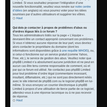
Limited. Si vous souhaitez proposer l’intégration d’une
nouvelle fonctionnalité, veuillez vous rendre sur
notre centre
d’idées
(en anglais) où vous pourrez voter pour les idées
soumises par d’autres utilisateurs et suggérer les vôtres.
Haut
Qui dois-je contacter à propos de problèmes d’abus ou
d’ordres légaux liés à ce forum ?
Tous les administrateurs listés sur la page « L’équipe »
devraient être un contact approprié concernant ces problèmes.
Si vous n’obtenez aucune réponse de leur part, vous devriez
alors contacter le propriétaire du domaine (dont les
informations sont disponibles grâce à
une requête WHOIS
), ou,
si celui-ci fonctionne sur un service gratuit (comme Yahoo,
Free, etc.), le service de gestion des abus. Veuillez noter que
phpBB Limited n’a absolument aucune juridiction et ne peut en
aucun cas être tenu comme responsable de comment, où et
par qui ce forum est utilisé. Ne contactez pas phpBB Limited
pour tout problème d’ordre légal (commentaire incessant,
insultant, diffamatoire, etc.) qui ne sont pas directement reliés
avec le site internet de phpBB.com ou le logiciel phpBB en lui-
même. Si vous envoyez un courrier électronique à phpBB
Limited à propos d’une utilisation de tierce partie de ce logiciel,
attendez-vous à une réponse laconique ou à ne pas recevoir
de réponse.
Haut