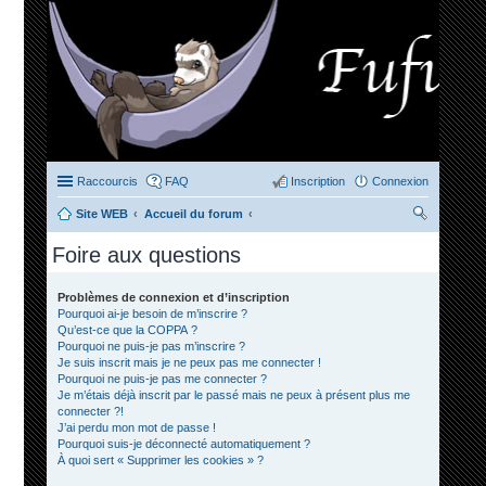
Raccourcis
FAQ
Inscription
Connexion
Site WEB
Accueil du forum
ec
Foire aux questions
her
ch
Problèmes de connexion et d’inscription
Pourquoi ai-je besoin de m’inscrire ?
er
Qu’est-ce que la COPPA ?
Pourquoi ne puis-je pas m’inscrire ?
Je suis inscrit mais je ne peux pas me connecter !
Pourquoi ne puis-je pas me connecter ?
Je m’étais déjà inscrit par le passé mais ne peux à présent plus me
connecter ?!
J’ai perdu mon mot de passe !
Pourquoi suis-je déconnecté automatiquement ?
À quoi sert « Supprimer les cookies » ?