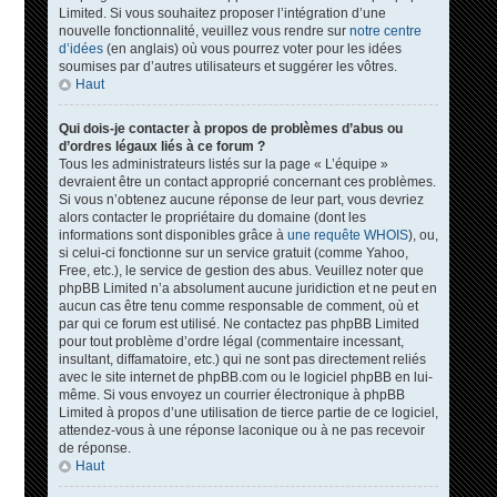
Limited. Si vous souhaitez proposer l’intégration d’une
nouvelle fonctionnalité, veuillez vous rendre sur
notre centre
d’idées
(en anglais) où vous pourrez voter pour les idées
soumises par d’autres utilisateurs et suggérer les vôtres.
Haut
Qui dois-je contacter à propos de problèmes d’abus ou
d’ordres légaux liés à ce forum ?
Tous les administrateurs listés sur la page « L’équipe »
devraient être un contact approprié concernant ces problèmes.
Si vous n’obtenez aucune réponse de leur part, vous devriez
alors contacter le propriétaire du domaine (dont les
informations sont disponibles grâce à
une requête WHOIS
), ou,
si celui-ci fonctionne sur un service gratuit (comme Yahoo,
Free, etc.), le service de gestion des abus. Veuillez noter que
phpBB Limited n’a absolument aucune juridiction et ne peut en
aucun cas être tenu comme responsable de comment, où et
par qui ce forum est utilisé. Ne contactez pas phpBB Limited
pour tout problème d’ordre légal (commentaire incessant,
insultant, diffamatoire, etc.) qui ne sont pas directement reliés
avec le site internet de phpBB.com ou le logiciel phpBB en lui-
même. Si vous envoyez un courrier électronique à phpBB
Limited à propos d’une utilisation de tierce partie de ce logiciel,
attendez-vous à une réponse laconique ou à ne pas recevoir
de réponse.
Haut