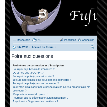
Raccourcis
FAQ
Inscription
Connexion
Site WEB
Accueil du forum
ec
Foire aux questions
her
ch
Problèmes de connexion et d’inscription
Pourquoi ai-je besoin de m’inscrire ?
er
Qu’est-ce que la COPPA ?
Pourquoi ne puis-je pas m’inscrire ?
Je suis inscrit mais je ne peux pas me connecter !
Pourquoi ne puis-je pas me connecter ?
Je m’étais déjà inscrit par le passé mais ne peux à présent plus me
connecter ?!
J’ai perdu mon mot de passe !
Pourquoi suis-je déconnecté automatiquement ?
À quoi sert « Supprimer les cookies » ?