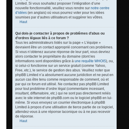
Limited. Si vous souhaitez proposer l’intégration d’une
nouvelle fonctionnalité, veuillez vous rendre sur
notre centre
d’idées
(en anglais) où vous pourrez voter pour les idées
soumises par d’autres utilisateurs et suggérer les vôtres.
Haut
Qui dois-je contacter à propos de problèmes d’abus ou
d’ordres légaux liés à ce forum ?
Tous les administrateurs listés sur la page « L’équipe »
devraient être un contact approprié concernant ces problèmes.
Si vous n’obtenez aucune réponse de leur part, vous devriez
alors contacter le propriétaire du domaine (dont les
informations sont disponibles grâce à
une requête WHOIS
), ou,
si celui-ci fonctionne sur un service gratuit (comme Yahoo,
Free, etc.), le service de gestion des abus. Veuillez noter que
phpBB Limited n’a absolument aucune juridiction et ne peut en
aucun cas être tenu comme responsable de comment, où et
par qui ce forum est utilisé. Ne contactez pas phpBB Limited
pour tout problème d’ordre légal (commentaire incessant,
insultant, diffamatoire, etc.) qui ne sont pas directement reliés
avec le site internet de phpBB.com ou le logiciel phpBB en lui-
même. Si vous envoyez un courrier électronique à phpBB
Limited à propos d’une utilisation de tierce partie de ce logiciel,
attendez-vous à une réponse laconique ou à ne pas recevoir
de réponse.
Haut