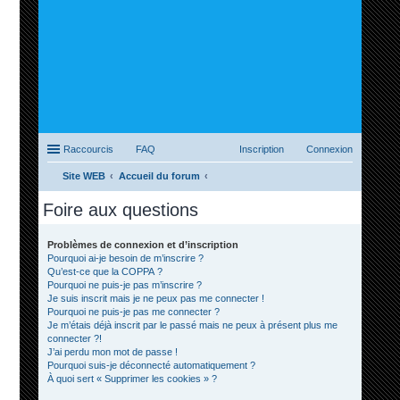
Raccourcis
FAQ
Inscription
Connexion
Site WEB
Accueil du forum
ec
Foire aux questions
her
ch
Problèmes de connexion et d’inscription
Pourquoi ai-je besoin de m’inscrire ?
er
Qu’est-ce que la COPPA ?
Pourquoi ne puis-je pas m’inscrire ?
Je suis inscrit mais je ne peux pas me connecter !
Pourquoi ne puis-je pas me connecter ?
Je m’étais déjà inscrit par le passé mais ne peux à présent plus me
connecter ?!
J’ai perdu mon mot de passe !
Pourquoi suis-je déconnecté automatiquement ?
À quoi sert « Supprimer les cookies » ?