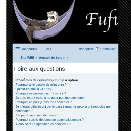
Raccourcis
FAQ
Inscription
Connexion
Site WEB
Accueil du forum
ec
Foire aux questions
her
ch
Problèmes de connexion et d’inscription
Pourquoi ai-je besoin de m’inscrire ?
er
Qu’est-ce que la COPPA ?
Pourquoi ne puis-je pas m’inscrire ?
Je suis inscrit mais je ne peux pas me connecter !
Pourquoi ne puis-je pas me connecter ?
Je m’étais déjà inscrit par le passé mais ne peux à présent plus me
connecter ?!
J’ai perdu mon mot de passe !
Pourquoi suis-je déconnecté automatiquement ?
À quoi sert « Supprimer les cookies » ?