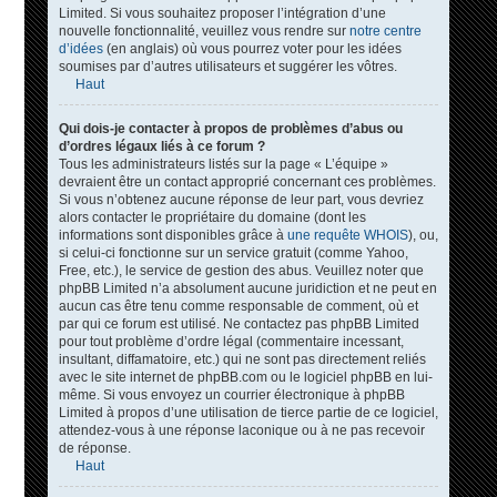
Limited. Si vous souhaitez proposer l’intégration d’une
nouvelle fonctionnalité, veuillez vous rendre sur
notre centre
d’idées
(en anglais) où vous pourrez voter pour les idées
soumises par d’autres utilisateurs et suggérer les vôtres.
Haut
Qui dois-je contacter à propos de problèmes d’abus ou
d’ordres légaux liés à ce forum ?
Tous les administrateurs listés sur la page « L’équipe »
devraient être un contact approprié concernant ces problèmes.
Si vous n’obtenez aucune réponse de leur part, vous devriez
alors contacter le propriétaire du domaine (dont les
informations sont disponibles grâce à
une requête WHOIS
), ou,
si celui-ci fonctionne sur un service gratuit (comme Yahoo,
Free, etc.), le service de gestion des abus. Veuillez noter que
phpBB Limited n’a absolument aucune juridiction et ne peut en
aucun cas être tenu comme responsable de comment, où et
par qui ce forum est utilisé. Ne contactez pas phpBB Limited
pour tout problème d’ordre légal (commentaire incessant,
insultant, diffamatoire, etc.) qui ne sont pas directement reliés
avec le site internet de phpBB.com ou le logiciel phpBB en lui-
même. Si vous envoyez un courrier électronique à phpBB
Limited à propos d’une utilisation de tierce partie de ce logiciel,
attendez-vous à une réponse laconique ou à ne pas recevoir
de réponse.
Haut