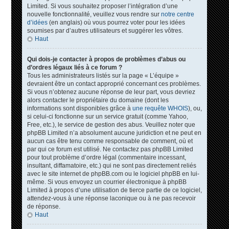
Limited. Si vous souhaitez proposer l’intégration d’une
nouvelle fonctionnalité, veuillez vous rendre sur
notre centre
d’idées
(en anglais) où vous pourrez voter pour les idées
soumises par d’autres utilisateurs et suggérer les vôtres.
Haut
Qui dois-je contacter à propos de problèmes d’abus ou
d’ordres légaux liés à ce forum ?
Tous les administrateurs listés sur la page « L’équipe »
devraient être un contact approprié concernant ces problèmes.
Si vous n’obtenez aucune réponse de leur part, vous devriez
alors contacter le propriétaire du domaine (dont les
informations sont disponibles grâce à
une requête WHOIS
), ou,
si celui-ci fonctionne sur un service gratuit (comme Yahoo,
Free, etc.), le service de gestion des abus. Veuillez noter que
phpBB Limited n’a absolument aucune juridiction et ne peut en
aucun cas être tenu comme responsable de comment, où et
par qui ce forum est utilisé. Ne contactez pas phpBB Limited
pour tout problème d’ordre légal (commentaire incessant,
insultant, diffamatoire, etc.) qui ne sont pas directement reliés
avec le site internet de phpBB.com ou le logiciel phpBB en lui-
même. Si vous envoyez un courrier électronique à phpBB
Limited à propos d’une utilisation de tierce partie de ce logiciel,
attendez-vous à une réponse laconique ou à ne pas recevoir
de réponse.
Haut