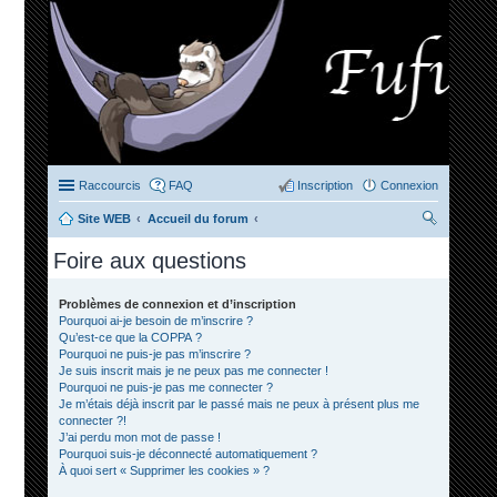
Raccourcis
FAQ
Inscription
Connexion
Site WEB
Accueil du forum
ec
Foire aux questions
her
ch
Problèmes de connexion et d’inscription
Pourquoi ai-je besoin de m’inscrire ?
er
Qu’est-ce que la COPPA ?
Pourquoi ne puis-je pas m’inscrire ?
Je suis inscrit mais je ne peux pas me connecter !
Pourquoi ne puis-je pas me connecter ?
Je m’étais déjà inscrit par le passé mais ne peux à présent plus me
connecter ?!
J’ai perdu mon mot de passe !
Pourquoi suis-je déconnecté automatiquement ?
À quoi sert « Supprimer les cookies » ?