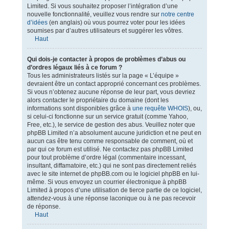
Limited. Si vous souhaitez proposer l’intégration d’une
nouvelle fonctionnalité, veuillez vous rendre sur
notre centre
d’idées
(en anglais) où vous pourrez voter pour les idées
soumises par d’autres utilisateurs et suggérer les vôtres.
Haut
Qui dois-je contacter à propos de problèmes d’abus ou
d’ordres légaux liés à ce forum ?
Tous les administrateurs listés sur la page « L’équipe »
devraient être un contact approprié concernant ces problèmes.
Si vous n’obtenez aucune réponse de leur part, vous devriez
alors contacter le propriétaire du domaine (dont les
informations sont disponibles grâce à
une requête WHOIS
), ou,
si celui-ci fonctionne sur un service gratuit (comme Yahoo,
Free, etc.), le service de gestion des abus. Veuillez noter que
phpBB Limited n’a absolument aucune juridiction et ne peut en
aucun cas être tenu comme responsable de comment, où et
par qui ce forum est utilisé. Ne contactez pas phpBB Limited
pour tout problème d’ordre légal (commentaire incessant,
insultant, diffamatoire, etc.) qui ne sont pas directement reliés
avec le site internet de phpBB.com ou le logiciel phpBB en lui-
même. Si vous envoyez un courrier électronique à phpBB
Limited à propos d’une utilisation de tierce partie de ce logiciel,
attendez-vous à une réponse laconique ou à ne pas recevoir
de réponse.
Haut