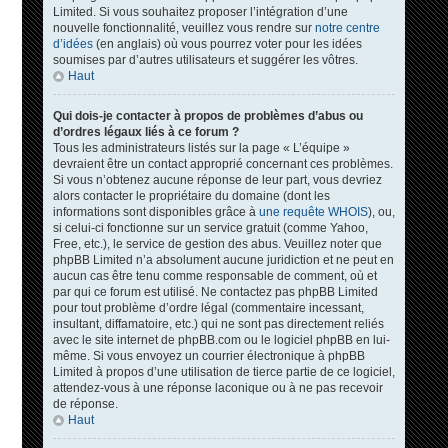
Limited. Si vous souhaitez proposer l’intégration d’une
nouvelle fonctionnalité, veuillez vous rendre sur
notre centre
d’idées
(en anglais) où vous pourrez voter pour les idées
soumises par d’autres utilisateurs et suggérer les vôtres.
Haut
Qui dois-je contacter à propos de problèmes d’abus ou
d’ordres légaux liés à ce forum ?
Tous les administrateurs listés sur la page « L’équipe »
devraient être un contact approprié concernant ces problèmes.
Si vous n’obtenez aucune réponse de leur part, vous devriez
alors contacter le propriétaire du domaine (dont les
informations sont disponibles grâce à
une requête WHOIS
), ou,
si celui-ci fonctionne sur un service gratuit (comme Yahoo,
Free, etc.), le service de gestion des abus. Veuillez noter que
phpBB Limited n’a absolument aucune juridiction et ne peut en
aucun cas être tenu comme responsable de comment, où et
par qui ce forum est utilisé. Ne contactez pas phpBB Limited
pour tout problème d’ordre légal (commentaire incessant,
insultant, diffamatoire, etc.) qui ne sont pas directement reliés
avec le site internet de phpBB.com ou le logiciel phpBB en lui-
même. Si vous envoyez un courrier électronique à phpBB
Limited à propos d’une utilisation de tierce partie de ce logiciel,
attendez-vous à une réponse laconique ou à ne pas recevoir
de réponse.
Haut