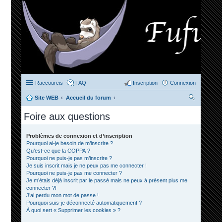
Raccourcis
FAQ
Inscription
Connexion
Site WEB
Accueil du forum
ec
Foire aux questions
her
ch
Problèmes de connexion et d’inscription
Pourquoi ai-je besoin de m’inscrire ?
er
Qu’est-ce que la COPPA ?
Pourquoi ne puis-je pas m’inscrire ?
Je suis inscrit mais je ne peux pas me connecter !
Pourquoi ne puis-je pas me connecter ?
Je m’étais déjà inscrit par le passé mais ne peux à présent plus me
connecter ?!
J’ai perdu mon mot de passe !
Pourquoi suis-je déconnecté automatiquement ?
À quoi sert « Supprimer les cookies » ?