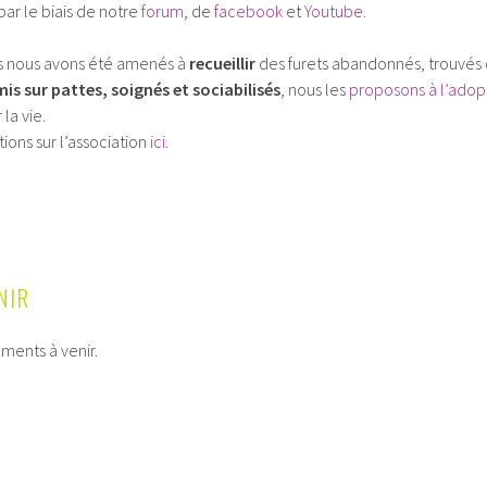
r le biais de notre
forum
, de
facebook
et
Youtube
.
ns nous avons été amenés à
recueillir
des furets abandonnés, trouvés ou
mis sur pattes, soignés et sociabilisés
, nous les
proposons à l’adop
la vie.
ions sur l’association
ici
.
NIR
ements à venir.