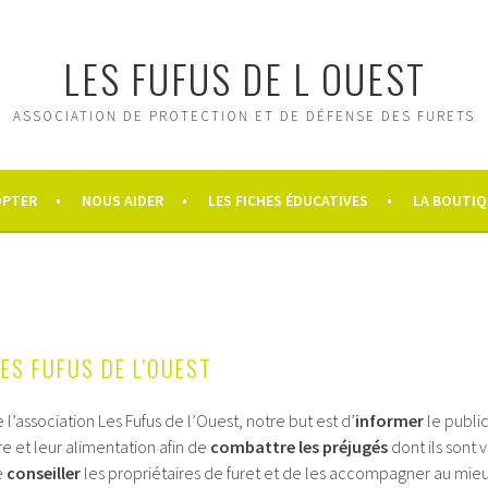
LES FUFUS DE L OUEST
ASSOCIATION DE PROTECTION ET DE DÉFENSE DES FURETS
OPTER
NOUS AIDER
LES FICHES ÉDUCATIVES
LA BOUTIQ
ES FUFUS DE L’OUEST
e l’association Les Fufus de l’Ouest, notre but est d’
informer
le public 
re et leur alimentation afin de
combattre les préjugés
dont ils sont 
e
conseiller
les propriétaires de furet et de les accompagner au mie