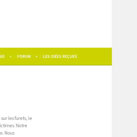
UE
FORUM
LES IDÉES REÇUES
sur les furets, le
victimes. Notre
ux. Nous