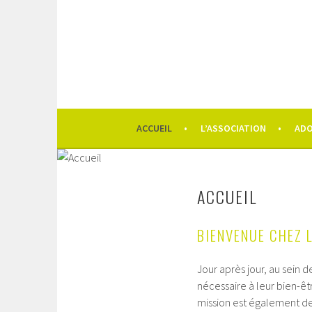
Aller
au
contenu
principal
ACCUEIL
L’ASSOCIATION
AD
ACCUEIL
BIENVENUE CHEZ L
Jour après jour, au sein d
nécessaire à leur bien-êt
mission est également d